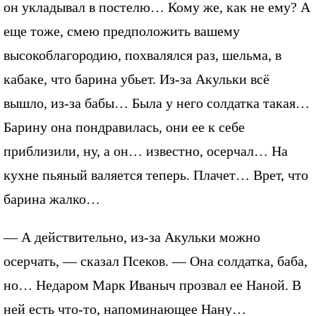
он укладывал в постелю… Кому же, как не ему? А
еще тоже, смею предположить вашему
высокоблагородию, похвалялся раз, шельма, в
кабаке, что барина убьет. Из-за Акульки всё
вышло, из-за бабы… Была у него солдатка такая…
Барину она пондравилась, они ее к себе
приблизили, ну, а он… известно, осерчал… На
кухне пьяный валяется теперь. Плачет… Врет, что
барина жалко…
— А действительно, из-за Акульки можно
осерчать, — сказал Псеков. — Она солдатка, баба,
но… Недаром Марк Иваныч прозвал ее Наной. В
ней есть что-то, напоминающее Нану…