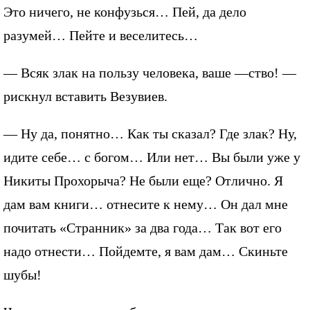
Это ничего, не конфузься… Пей, да дело
разумей… Пейте и веселитесь…
— Всяк злак на пользу человека, ваше —ство! —
рискнул вставить Везувиев.
— Ну да, понятно… Как ты сказал? Где злак? Ну,
идите себе… с богом… Или нет… Вы были уже у
Никиты Прохорыча? Не были еще? Отлично. Я
дам вам книги… отнесите к нему… Он дал мне
почитать «Странник» за два года… Так вот его
надо отнести… Пойдемте, я вам дам… Скиньте
шубы!