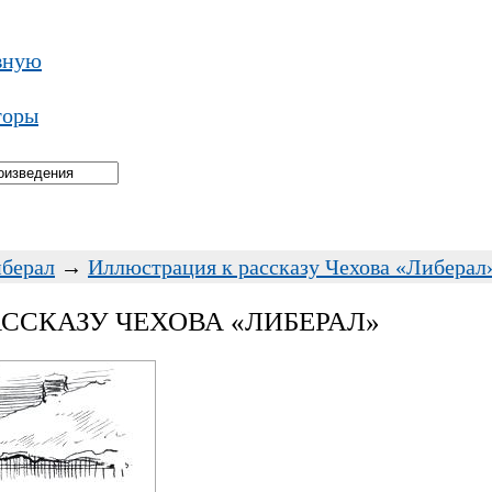
вную
торы
берал
→
Иллюстрация к рассказу Чехова «Либерал
ССКАЗУ ЧЕХОВА «ЛИБЕРАЛ»