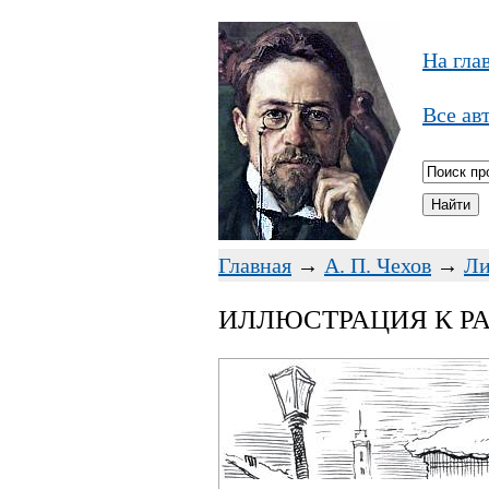
На гла
Все ав
Главная
→
А. П. Чехов
→
Ли
ИЛЛЮСТРАЦИЯ К РА