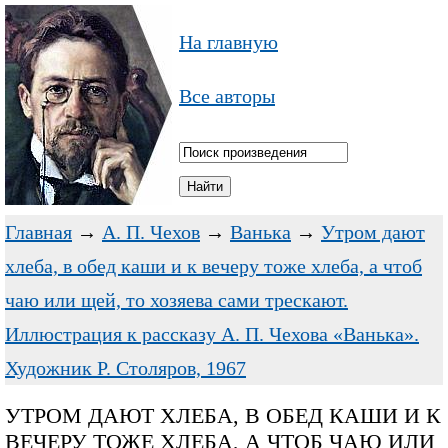
На главную
Все авторы
Главная
→
А. П. Чехов
→
Ванька
→
Утром дают
хлеба, в обед каши и к вечеру тоже хлеба, а чтоб
чаю или щей, то хозяева сами трескают.
Иллюстрация к рассказу А. П. Чехова «Ванька».
Художник Р. Столяров, 1967
УТРОМ ДАЮТ ХЛЕБА, В ОБЕД КАШИ И К
ВЕЧЕРУ ТОЖЕ ХЛЕБА, А ЧТОБ ЧАЮ ИЛИ