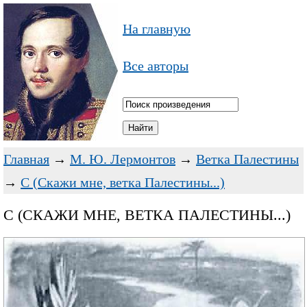
На главную
Все авторы
Главная
→
М. Ю. Лермонтов
→
Ветка Палестины
→
С (Скажи мне, ветка Палестины...)
С (СКАЖИ МНЕ, ВЕТКА ПАЛЕСТИНЫ...)