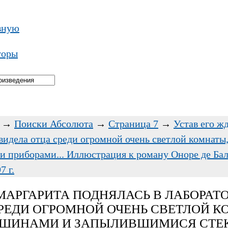
вную
торы
→
Поиски Абсолюта
→
Страница 7
→
Устав его ж
видела отца среди огромной очень светлой комнаты
 приборами... Иллюстрация к роману Оноре де Бал
 г.
 МАРГАРИТА ПОДНЯЛАСЬ В ЛАБОРА
РЕДИ ОГРОМНОЙ ОЧЕНЬ СВЕТЛОЙ К
АШИНАМИ И ЗАПЫЛИВШИМИСЯ СТ