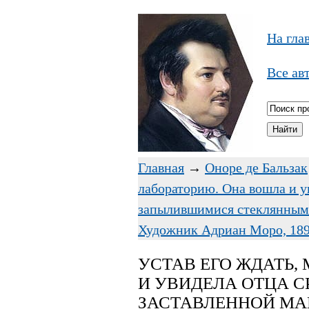
На гла
Все ав
Главная
→
Оноре де Бальзак
лабораторию. Она вошла и у
запылившимися стеклянными
Художник Адриан Моро, 1897
УСТАВ ЕГО ЖДАТЬ,
И УВИДЕЛА ОТЦА С
ЗАСТАВЛЕННОЙ М