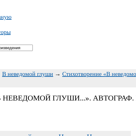
вную
торы
→
В неведомой глуши
→
Стихотворение «В неведомой
НЕВЕДОМОЙ ГЛУШИ...». АВТОГРАФ. Н