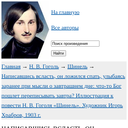
На главную
Все авторы
Главная
→
Н. В. Гоголь
→
Шинель
→
Написавшись всласть, он ложился спать, улыбаясь
заранее при мысли о завтрашнем дне: что-то Бог
пошлет переписывать завтра? Иллюстрация к
повести Н. В. Гоголя «Шинель». Художник Игорь
Храбров, 1903 г.