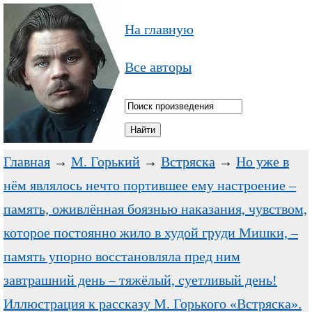
На главную
Все авторы
Главная
→
М. Горький
→
Встряска
→
Но уже в
нём являлось нечто портившее ему настроение –
память, оживлённая боязнью наказания, чувством,
которое постоянно жило в худой груди Мишки, –
память упорно восстановляла пред ним
завтрашний день – тяжёлый, суетливый день!
Иллюстрация к рассказу М. Горького «Встряска».