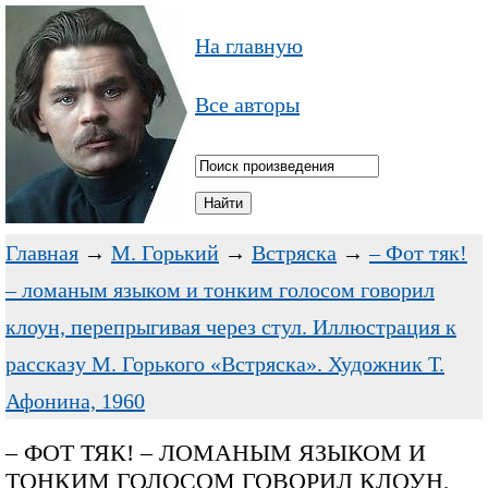
На главную
Все авторы
Главная
→
М. Горький
→
Встряска
→
– Фот тяк!
– ломаным языком и тонким голосом говорил
клоун, перепрыгивая через стул. Иллюстрация к
рассказу М. Горького «Встряска». Художник Т.
Афонина, 1960
– ФОТ ТЯК! – ЛОМАНЫМ ЯЗЫКОМ И
ТОНКИМ ГОЛОСОМ ГОВОРИЛ КЛОУН,