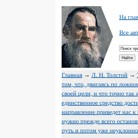
На гла
Все ав
Главная
→
Л. Н. Толстой
→
том, что, двигаясь по ложно
своей цели, и что точно так
единственное средство дости
направление приведет нас к н
нужно прежде всего останови
путь и потом уже неуклонно 