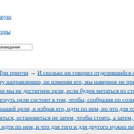
вную
торы
Три притчи
→
И сколько ни говорил отделившийся 
му направлению, не изменяя его, мы наверное не пр
 же мы не достигнем цели, если будем метаться из ст
гнуть цели состоит в том, чтобы, сообразив по солн
ашей цели, и избрав его, идти по нем, но что для то
ться, остановиться не затем, чтобы стоять, а зате
идти по нем, и что для того и для другого нужно п