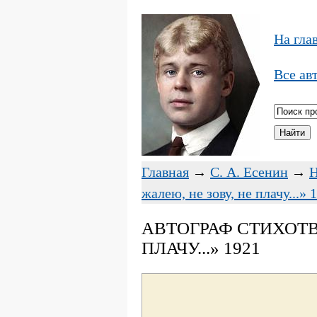
На гла
Все ав
Главная
→
С. А. Есенин
→
Н
жалею, не зову, не плачу...» 
АВТОГРАФ СТИХОТВО
ПЛАЧУ...» 1921