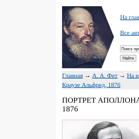
На гла
Все ав
Главная
→
А. А. Фет
→
На ю
Краузе Альфред, 1876
ПОРТРЕТ АПОЛЛОНА
1876