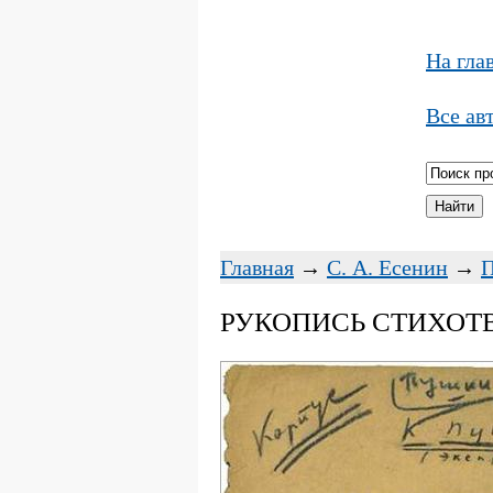
На гла
Все ав
Главная
→
С. А. Есенин
→
РУКОПИСЬ СТИХОТВ