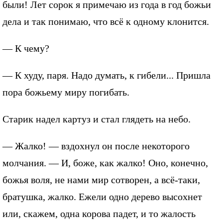
были! Лет сорок я примечаю из года в год божьи
дела и так понимаю, что всё к одному клонится.
— К чему?
— К худу, паря. Надо думать, к гибели... Пришла
пора божьему миру погибать.
Старик надел картуз и стал глядеть на небо.
— Жалко! — вздохнул он после некоторого
молчания. — И, боже, как жалко! Оно, конечно,
божья воля, не нами мир сотворен, а всё-таки,
братушка, жалко. Ежели одно дерево высохнет
или, скажем, одна корова падет, и то жалость