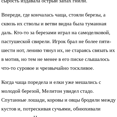
сырость издавала острый запах гнили.
Впереди, где кончалась чаща, стояли березы, а
сквозь их стволы и ветви видна была туманная
даль. Кто-то за березами играл на самоделковой,
пастушеской свирели. Игрок брал не более пяти-
шести нот, лениво тянул их, не стараясь связать их
в мотив, но тем не менее в его писке слышалось
что-то суровое и чрезвычайно тоскливое.
Когда чаща поредела и елки уже мешались с
молодой березой, Мелитон увидел стадо.
Спутанные лошади, коровы и овцы бродили между
кустов и, потрескивая сучьями, обнюхивали