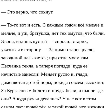
— Это верно, что сохнут.
— То-то вот и есть. С каждым годом всё мельче и
мельче, и уж, братушка, нет тех омутов, что были.
Эвона, видишь кусты? — спросил старик,
указывая в сторону. — За ними старое русло,
заводиной называется; при отце моем там
Песчанка текла, а таперя погляди, куда ее
нечистые занесли! Меняет русло и, гляди,
доменяется до той поры, покеда совсем высохнет.
За Кургасовым болота и пруды были, а нынче где
они? А куда ручьи девались? У нас вот в этом
самом лесу ручей тёк, и такой ручей, что мужики