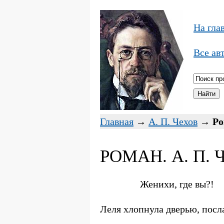
На гла
Все ав
Главная
→
А. П. Чехов
→
Р
РОМАН. А. П.
Женихи, где вы?!
Леля хлопнула дверью, посл