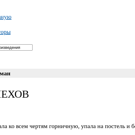
вную
торы
оман
 ЧЕХОВ
ала ко всем чертям горничную, упала на постель и 