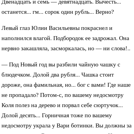
Двенадцать и семь — девятнадцать. Вычесть...
останется... гм... сорок один рубль... Верно?
Левый глаз Юлии Васильевны покраснел и
наполнился влагой. Подбородок ее задрожал. Она
нервно закашляла, засморкалась, но — ни слова!..
— Под Новый год вы разбили чайную чашку с
блюдечком. Долой два рубля... Чашка стоит
дороже, она фамильная, но... бог с вами! Где наше
не пропадало? Потом-с, по вашему недосмотру
Коля полез на дерево и порвал себе сюртучок...
Долой десять... Горничная тоже по вашему
недосмотру украла у Вари ботинки. Вы должны за