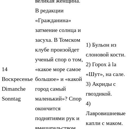
великая женщина.
В редакции
«Гражданина»
затмение солнца и
засуха. В Томском
1) Бульон из
клубе произойдет
слоновой кости.
ученый спор о том,
2) Горох à la
14
«какое море самое
«Шут», на сале.
Воскресенье
большое» и «какой
3) Акриды с
Dimanche
город самый
гвоздикой.
Sonntag
маленький»? Спор
4)
окончится
Лавровишневые
поднятиями рук и
капли с маком.
вмешательством