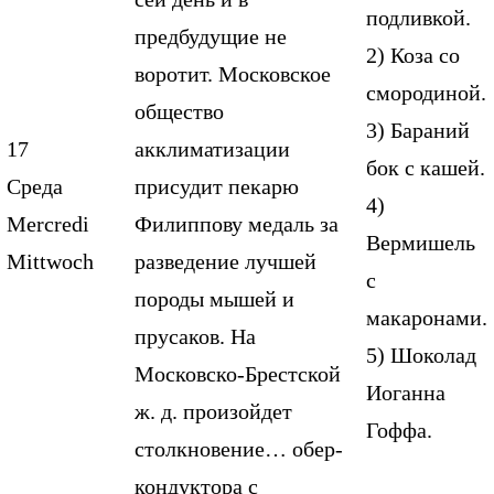
подливкой.
предбудущие не
2) Коза со
воротит. Московское
смородиной.
общество
3) Бараний
17
акклиматизации
бок с кашей.
Среда
присудит пекарю
4)
Mercredi
Филиппову медаль за
Вермишель
Mittwoch
разведение лучшей
с
породы мышей и
макаронами.
прусаков. На
5) Шоколад
Московско-Брестской
Иоганна
ж. д. произойдет
Гоффа.
столкновение… обер-
кондуктора с