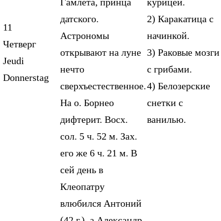
Гамлета, принца
курицей.
датского.
2) Каракатица с
11
Астрономы
начинкой.
Четверг
открывают на луне
3) Раковые мозги
Jeudi
нечто
с грибами.
Donnerstag
сверхъестественное.
4) Белозерские
На о. Борнео
снетки с
дифтерит. Восх.
ванилью.
сол. 5 ч. 52 м. Зах.
его же 6 ч. 21 м. В
сей день в
Клеопатру
влюбился Антоний
(42 г.), а Александр