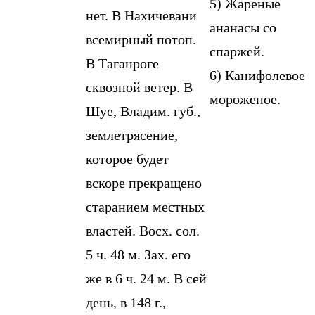
5) Жареные
нет. В Нахичевани
ананасы со
всемирный потоп.
спаржей.
В Таганроге
6) Канифолевое
сквозной ветер. В
мороженое.
Шуе, Владим. губ.,
землетрясение,
которое будет
вскоре прекращено
старанием местных
властей. Восх. сол.
5 ч. 48 м. Зах. его
же в 6 ч. 24 м. В сей
день, в 148 г.,