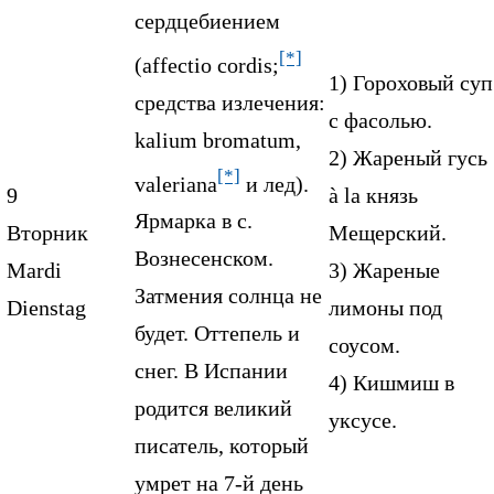
сердцебиением
[*]
(affectio cordis;
1) Гороховый суп
средства излечения:
с фасолью.
kalium bromatum,
2) Жареный гусь
[*]
valeriana
и лед).
9
à la князь
Ярмарка в с.
Вторник
Мещерский.
Вознесенском.
Mardi
3) Жареные
Затмения солнца не
Dienstag
лимоны под
будет. Оттепель и
соусом.
снег. В Испании
4) Кишмиш в
родится великий
уксусе.
писатель, который
умрет на 7-й день