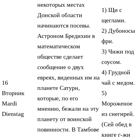
некоторых местах
1) Щи с
Донской области
щеглами.
начинаются посевы.
2) Дубоносы
Астроном Бредихин в
фри.
математическом
3) Чижи под
обществе сделает
соусом.
сообщение о двух
4) Грудной
евреях, виденных им на
16
чай с медом.
планете Сатурн,
Вторник
5)
которые, по его
Mardi
Мороженое
мнению, бежали на эту
Dienstag
из снегирей.
планету от воинской
(Сей обед в
повинности. В Тамбове
книге г-жи