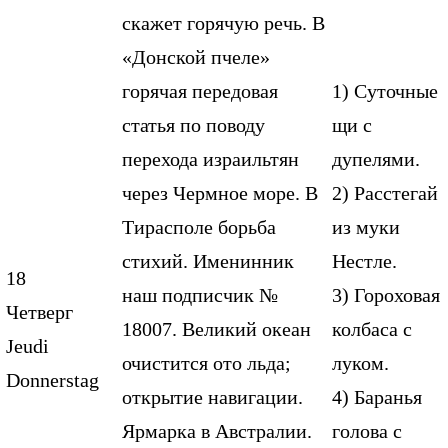
скажет горячую речь. В
«Донской пчеле»
горячая передовая
1) Суточные
статья по поводу
щи с
перехода израильтян
дупелями.
через Чермное море. В
2) Расстегай
Тирасполе борьба
из муки
стихий. Именинник
Нестле.
18
наш подписчик №
3) Гороховая
Четверг
18007. Великий океан
колбаса с
Jeudi
очистится ото льда;
луком.
Donnerstag
открытие навигации.
4) Баранья
Ярмарка в Австралии.
голова с