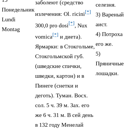
заболеют (средство
селезня.
Понедельник
[*]
излечения: Ol. ricini
3) Вареный
Lundi
[*]
аист.
300,0 pro dosi
, Nux
Montag
4) Потроха
[*]
vomica
и диета).
его же.
Ярмарки: в Стокгольме,
5)
Стокгольмской губ.
Пряничные
(шведские спички,
лошадки.
шведки, картон) и в
Пинеге (снетки и
деготь). Туман. Восх.
сол. 5 ч. 39 м. Зах. его
же 6 ч. 31 м. В сей день
в 132 году Менелай