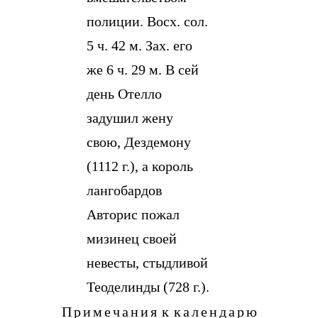
полиции. Восх. сол.
5 ч. 42 м. Зах. его
же 6 ч. 29 м. В сей
день Отелло
задушил жену
свою, Дездемону
(1112 г.), а король
лангобардов
Авторис пожал
мизинец своей
невесты, стыдливой
Теоделинды (728 г.).
Примечания к календарю