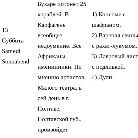
Бухаре потонет 25
кораблей. В
1) Консоме с
Карфагене
шафраном.
13
всеобщее
2) Вареная свинь
Суббота
недоумение. Все
с рахат-лукумом.
Samedi
Африканы
3) Лавровый лис
Sonnabend
именинники. По
с подливкой.
мнению артистов
4) Дули.
Малого театра, в
сей день в г.
Полтаве,
Полтавской губ.,
произойдет