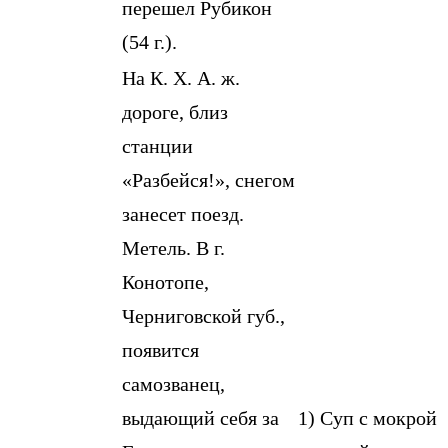
перешел Рубикон
(54 г.).
На К. Х. А. ж.
дороге, близ
станции
«Разбейся!», снегом
занесет поезд.
Метель. В г.
Конотопе,
Черниговской губ.,
появится
самозванец,
выдающий себя за
1) Суп с мокрой