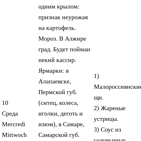
одним крылом:
признак неурожая
на картофель.
Мороз. В Алжире
град. Будет пойман
некий кассир.
Ярмарки: в
1)
Алапаевске,
Малороссиянски
Пермской губ.
щи.
10
(ситец, колеса,
2) Жареные
Среда
иголки, деготь и
устрицы.
Mercredi
изюм), в Самаре,
3) Соус из
Mittwoch
Самарской губ.
соловьиных