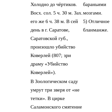
Холодно до чёртиков.
бараньими
Восх. сол. 5 ч. 30 м. Зах.
мозгами.
его же 6 ч. 38 м. В сей
5) Отличное
день в г. Саратове,
бланманже.
Саратовской губ.,
произошло убийство
Коверлей (807; зри
драму «Убийство
Коверлей»).
В Зоологическом саду
умрут три зверя от «не
тетки». В цирке
Саламонского смятение