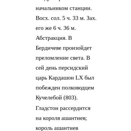
начальником станции.
Восх. сол. 5 ч. 33 м. Зах.
его же 6 ч. 36 м.
Абстракция. В
Бердичеве произойдет
преломление света. В
сей день персидский
царь Кардашон LX был
побежден полководцем
Кучелебой (803).
Гладстон рассердится
на короля ашантиев;
король ашантиев