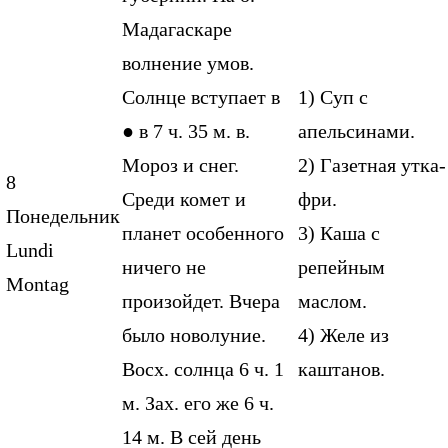
Мадагаскаре
волнение умов.
Солнце вступает в
1) Суп с
● в 7 ч. 35 м. в.
апельсинами.
Мороз и снег.
2) Газетная утка-
8
Среди комет и
фри.
Понедельник
планет особенного
3) Каша с
Lundi
ничего не
репейным
Montag
произойдет. Вчера
маслом.
было новолуние.
4) Желе из
Восх. солнца 6 ч. 1
каштанов.
м. Зах. его же 6 ч.
14 м. В сей день