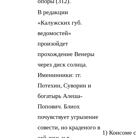
опоры (312).
В редакции
«Калужских губ.
ведомостей»
произойдет
прохождение Венеры
через диск солнца.
Именинники: гг.
Потехин, Суворин и
богатырь Алеша-
Попович. Блиох
почувствует угрызение
совести, но краденого в
1) Консоме с
сей день и в