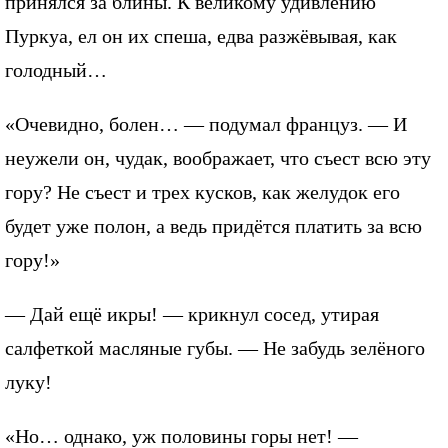
принялся за блины. К великому удивлению
Пуркуа, ел он их спеша, едва разжёвывая, как
голодный…
«Очевидно, болен… — подумал француз. — И
неужели он, чудак, воображает, что съест всю эту
гору? Не съест и трех кусков, как желудок его
будет уже полон, а ведь придётся платить за всю
гору!»
— Дай ещё икры! — крикнул сосед, утирая
салфеткой масляные губы. — Не забудь зелёного
луку!
«Но… однако, уж половины горы нет! —