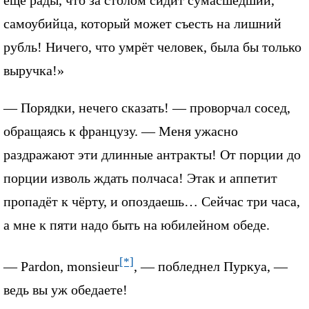
ещё рады, что за столом сидит сумасшедший,
самоубийца, который может съесть на лишний
рубль! Ничего, что умрёт человек, была бы только
выручка!»
— Порядки, нечего сказать! — проворчал сосед,
обращаясь к французу. — Меня ужасно
раздражают эти длинные антракты! От порции до
порции изволь ждать полчаса! Этак и аппетит
пропадёт к чёрту, и опоздаешь… Сейчас три часа,
а мне к пяти надо быть на юбилейном обеде.
[*]
— Pardon, monsieur
, — побледнел Пуркуа, —
ведь вы уж обедаете!