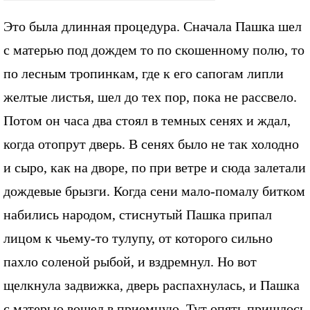
Это была длинная процедура. Сначала Пашка шел
с матерью под дождем то по скошенному полю, то
по лесным тропинкам, где к его сапогам липли
желтые листья, шел до тех пор, пока не рассвело.
Потом он часа два стоял в темных сенях и ждал,
когда отопрут дверь. В сенях было не так холодно
и сыро, как на дворе, по при ветре и сюда залетали
дождевые брызги. Когда сени мало-помалу битком
набились народом, стиснутый Пашка припал
лицом к чьему-то тулупу, от которого сильно
пахло соленой рыбой, и вздремнул. Но вот
щелкнула задвижка, дверь распахнулась, и Пашка
с матерью вошел в приемную. Тут опять пришлось