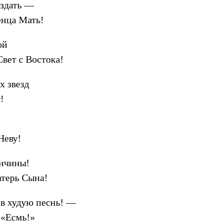
оздать —
нца Мать!
ой
вет с Востока!
х звезд
!
!
Неву!
ончины!
атерь Сына!
 в худую песнь! —
 «Есмь!»