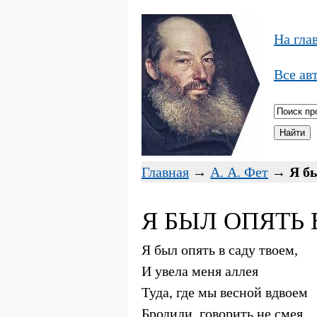
На гла
Все ав
Главная
→
А. А. Фет
→
Я бы
Я БЫЛ ОПЯТЬ В
Я был опять в саду твоем,
И увела меня аллея
Туда, где мы весной вдвоем
Бродили, говорить не смея.