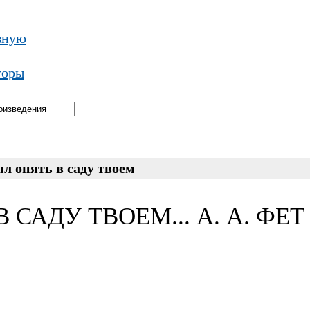
вную
торы
л опять в саду твоем
 САДУ ТВОЕМ... А. А. ФЕТ