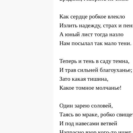
Как сердце робкое влекло
Излить надежду, страх и пе
А юный лист тогда назло
Нам посылал так мало тени.
Теперь и тень в саду темна,
И трав сильней благоуханье;
Зато какая тишина,
Какое томное молчанье!
Один зарею соловей,
Таясь во мраке, робко свище
И под навесами ветвей
Напрасно взор кого-то ищет.