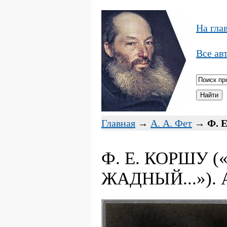
На гла
Все ав
Главная
→
А. А. Фет
→
Ф. 
Ф. Е. КОРШУ 
ЖАДНЫЙ...»). 