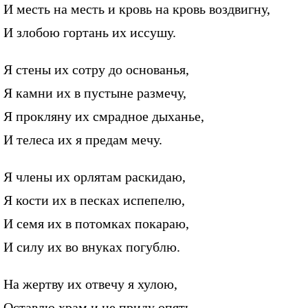
И месть на месть и кровь на кровь воздвигну,
И злобою гортань их иссушу.
Я стены их сотру до основанья,
Я камни их в пустыне размечу,
Я прокляну их смрадное дыханье,
И телеса их я предам мечу.
Я члены их орлятам раскидаю,
Я кости их в песках испепелю,
И семя их в потомках покараю,
И силу их во внуках погублю.
На жертву их отвечу я хулою,
Оставлю храм и не приду опять,