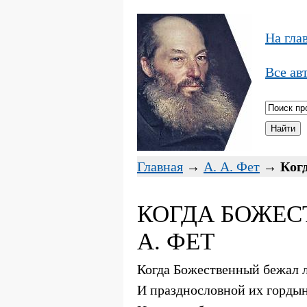
На гла
Все ав
Главная
→
А. А. Фет
→
Ког
КОГДА БОЖЕС
А. ФЕТ
Когда Божественный бежал 
И празднословной их гордын