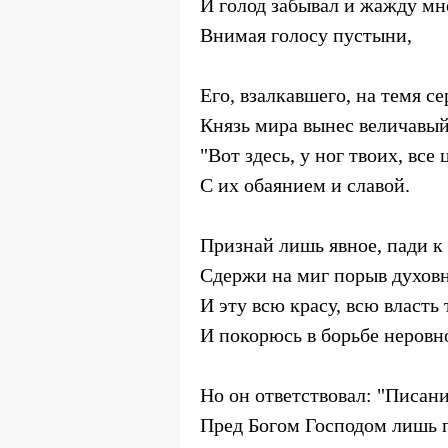
И голод забывал и жажду мн
Внимая голосу пустыни,
Его, взалкавшего, на темя с
Князь мира вынес величавый
"Вот здесь, у ног твоих, все 
С их обаянием и славой.
Признай лишь явное, пади к
Сдержи на миг порыв духов
И эту всю красу, всю власть
И покорюсь в борьбе неровн
Но он ответствовал: "Писан
Пред Богом Господом лишь 