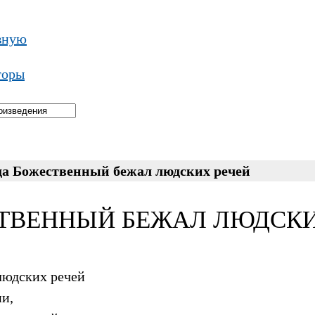
вную
торы
да Божественный бежал людских речей
ТВЕННЫЙ БЕЖАЛ ЛЮДСКИХ 
людских речей
и,