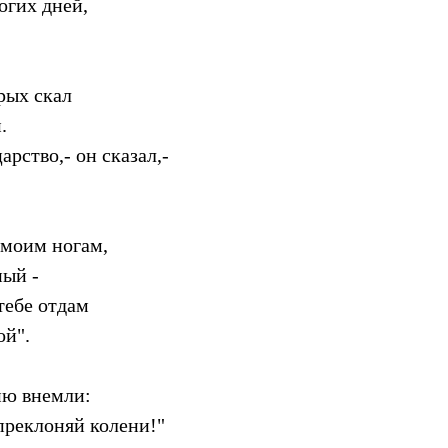
огих дней,
ерых скал
.
царство,- он сказал,-
 моим ногам,
ный -
 тебе отдам
ой".
ию внемли:
преклоняй колени!"