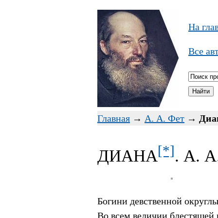
На гла
Все ав
Главная
→
А. А. Фет
→
Диа
[*]
ДИАНА
. А. 
Богини девственной округлы
Во всем величии блестящей 