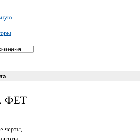
вную
торы
на
А. ФЕТ
е черты,
наготы,