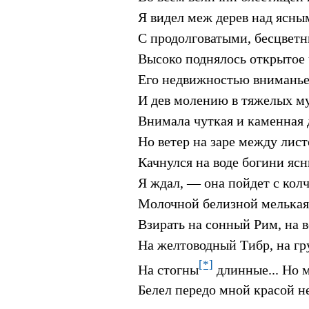
Я видел меж дерев над ясны
С продолговатыми, бесцвет
Высоко поднялось открытое
Его недвижностью вниманье
И дев молению в тяжелых му
Внимала чуткая и каменная 
Но ветер на заре между лис
Качнулся на воде богини ясн
Я ждал, — она пойдет с кол
Молочной белизной мелькая
Взирать на сонный Рим, на в
На желтоводный Тибр, на гр
[*]
На стогны
длинные... Но
Белел передо мной красой 