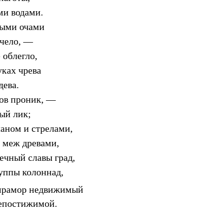
ми водами.
ными очами
 чело, —
 облегло,
ках чрева
дева.
тов проник, —
ый лик;
чаном и стрелами,
 меж древами,
ечный славы град,
уппы колоннад,
 мрамор недвижимый
непостижимой.