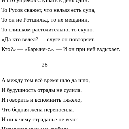
И сто упреков слушать в день один:
То Русов скажет, что нельзя есть супа,
То он не Ротшильд, то не мещанин,
То слишком расточительно, то скупо.
«Да кто велел? — слуге он повторяет. —
Кто?» — «Барыня-с». — И он при ней вздыхает.
28
А между тем всё время шло да шло,
И будущность отрады не сулила.
И говорить и вспомнить тяжело,
Что бедная жена переносила.
И ни к чему страданье не вело: