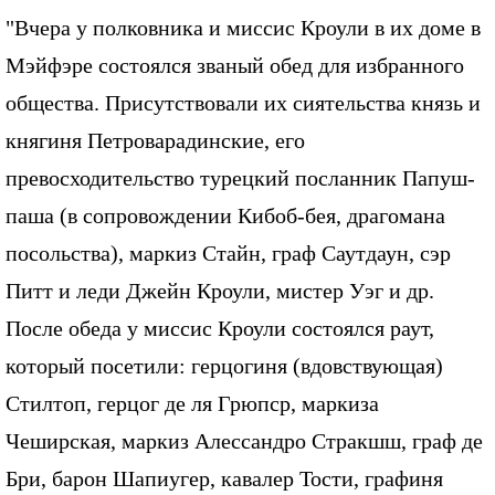
"Вчера у полковника и миссис Кроули в их доме в
Мэйфэре состоялся званый обед для избранного
общества. Присутствовали их сиятельства князь и
княгиня Петроварадинские, его
превосходительство турецкий посланник Папуш-
паша (в сопровождении Кибоб-бея, драгомана
посольства), маркиз Стайн, граф Саутдаун, сэр
Питт и леди Джейн Кроули, мистер Уэг и др.
После обеда у миссис Кроули состоялся раут,
который посетили: герцогиня (вдовствующая)
Стилтоп, герцог де ля Грюпср, маркиза
Чеширская, маркиз Алессандро Стракшш, граф де
Бри, барон Шапиугер, кавалер Тости, графиня