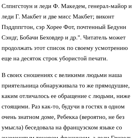
Слпнгстоун и леди Ф. Македем, генерал-майор и
леди Г. Макбет и две мисс Макбет; виконт
Пэддппгтон, сэр Хорее Фот, почтенный Бедунн
Сэндг, Бобачи Беховдер и др.". Читатель может
продолжать этот список по своему усмотрению
еще на десяток строк убористой печати.
В своих сношениях с великими людьми наша
приятельница обнаруживала то же прямодушие,
каким отличалось ее обращение с людьми, ниже
стоящими. Раз как-то, будучи в гостях в одном
очень знатном доме, Ребекка (вероятно, не без
умысла) беседовала на французском языке со
знаменитым тенором-французом, а леди Гризель