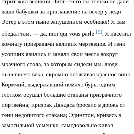
стрит жил великий Питт? Чего бы только не дали
ваши бабушки за приглашение на вечер у леди
Эстер в этом ныне запущенном особняке! Я сам
[*]
обедал там, — да, moi qui vous parle
. Я населил
комнату призраками великих мертвецов. И тени
усопших явились и заняли свои места вокруг
мрачного стола, за которым сидели мы, люди
нынешнего века, скромно потягивая красное вино.
Кормчий, выдержавший немало бурь, одним
глотком осушал большие стаканы призрачного
портвейна; призрак Дандаса бросало в дрожь от
тени недопитого стакана; Эдингтон, кривясь в
замогильной усмешке, самодовольно кивал