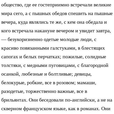
общество, где ее гостеприимно встречали великие
мира сего, а с пышных обедов спешить на пышные
вечера, куда являлись те же, с кем она обедала и
кого встречала накануне вечером и увидит завтра,
— безукоризненно одетые молодые люди, с
красиво повязанными галстуками, в блестящих
сапогах и белых перчатках; пожилые, солидные
толстяки, с медными пуговицами, с благородной
осанкой, любезные и болтливые; девицы,
белокурые, робкие, все в розовом; мамаши,
разодетые, торжественно важные, все в
брильянтах. Они беседовали по-английски, а не на
скверном французском языке, как в романах. Они