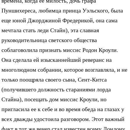
времена, когда ее милость, дочь графа
Пуншихереса, любимца принца Уэльского, была
еще юной Джорджиной Фредерикой, она сама
мечтала стать леди Стайн), эта славная
руководительница светского общества
соблаговолила признать миссис Родон Кроули.
Она сделала ей изысканнейший реверанс на
многолюдном собрании, которое возглавляла, и не
только поощряла своего сына, Сент-Китса
(получившего должность стараниями лорда
Стайна), посещать дом миссис Кроули, но
пригласила ее к себе и во время обеда на глазах у
всех дважды удостоила разговором. Этот важный
факт в тот же вечер стал известен всему Лондону.