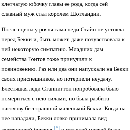
клетчатую юбочку главы ее рода, когда сей
славный муж стал королем Шотландии.
После сцены у рояля сама леди Стайн не устояла
перед Бекки и, быть может, даже почувствовала к
ней некоторую симпатию. Младших дам
семейства Гонтов тоже принудили к
повиновению. Раз или два они напускали на Бекки
своих приспешников, но потерпели неудачу.
Блестящая леди Стаппигтон попробовала было
помериться с нею силами, но была разбита
наголову бесстрашной маленькой Бекки. Когда на
нее нападали, Бекки ловко принимала вид
[*]
застенчивой ingenue
и под этой маской была