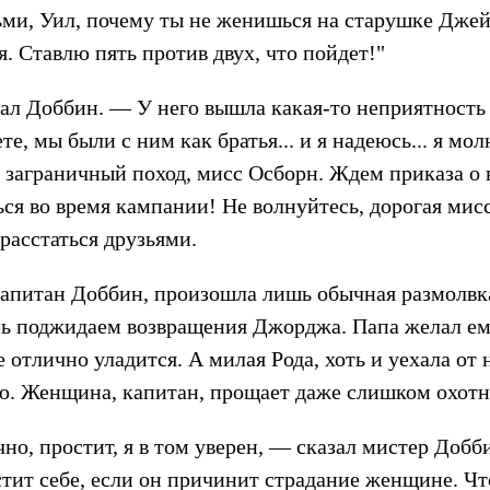
зьми, Уил, почему ты не женишься на старушке Джей
я. Ставлю пять против двух, что пойдет!"
л Доббин. — У него вышла какая-то неприятность 
ете, мы были с ним как братья... и я надеюсь... я мо
 заграничный поход, мисс Осборн. Ждем приказа о 
ься во время кампании! Не волнуйтесь, дорогая мис
расстаться друзьями.
апитан Доббин, произошла лишь обычная размолвка
ь поджидаем возвращения Джорджа. Папа желал ему
се отлично уладится. А милая Рода, хоть и уехала о
наю. Женщина, капитан, прощает даже слишком охотн
чно, простит, я в том уверен, — сказал мистер Доб
тит себе, если он причинит страдание женщине. Чт