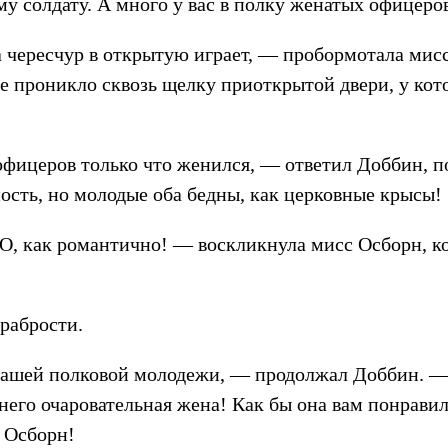
му солдату. А много у вас в полку женатых офицеро
а чересчур в открытую играет, — пробормотала мисс
не проникло сквозь щелку приоткрытой двери, у ко
ицеров только что женился, — ответил Доббин, по
ность, но молодые оба бедны, как церковные крысы!
О, как романтично! — воскликнула мисс Осборн, ког
храбрости.
ашей полковой молодежи, — продолжал Доббин. — Х
 него очаровательная жена! Как бы она вам понрави
с Осборн!