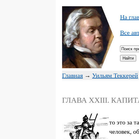
На гла
Все ав
Главная
→
Уильям Теккерей
ГЛАВА XXIII. КАП
то это за 
человек, о