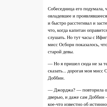
Собеседница его подумала, 
овладевшее и проявлявшееся 
и быстро расстегивал и заст
что, когда капитан оправитс
слушать. Но тут часы с Ифи
мисс Осборн показалось, что
старой девы.
— Но я пришел сюда не за тем.
сказать... дорогая моя мисс
Доббин.
— Джорджа? — повторила она
дверью, и даже сам Доббин 
кое-что известно об истинн