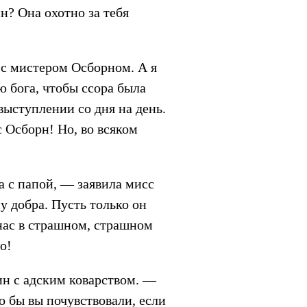
н? Она охотно за тебя
с мистером Осборном. А я
лю бога, чтобы ссора была
выступлении со дня на день.
с Осборн! Но, во всяком
 с папой, — заявила мисс
 добра. Пусть только он
т нас в страшном, страшном
о!
бин с адским коварством. —
о бы вы почувствовали, если