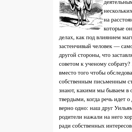
деятельным
нескольких
на расстоя
которые он
делах, как под влиянием ма
застенчивый человек — сам
другой стороны, что заставл
советом к ученому собрату? 
вместо того чтобы обследов
собственным письменным ст
знают, какими мы бываем в 
твердыми, когда речь идет о
верно одно: наш друг Уилья
родители нажали на него хор
ради собственных интересов