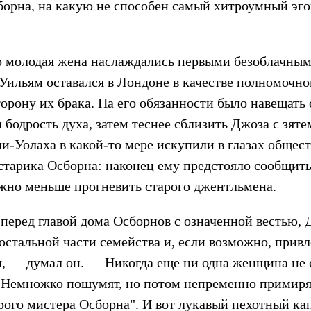
орна, на какую не способен самый хитроумный эг
о молодая жена наслаждались первыми безоблачным
 Уильям оставался в Лондоне в качестве полномочн
орону их брака. На его обязанности было навещать 
бодрость духа, затем теснее сблизить Джоза с зят
и-Уолаха в какой-то мере искупили в глазах общест
тарика Осборна: наконец ему предстояло сообщить
жно меньше прогневить старого джентльмена.
ь перед главой дома Осборнов с означенной вестью
остальной части семейства и, если возможно, привл
я, — думал он. — Никогда еще ни одна женщина не
. Немножко пошумят, но потом непременно примирят
арого мистера Осборна". И вот лукавый пехотный ка