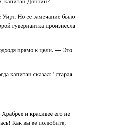
в, капитан Доббин?
 Уирт. Но ее замечание было
торой гувернантка произнесла
дходя прямо к цели. — Это
да капитан сказал: "старая
рабрее и красивее его не
лась! Как вы ее полюбите,