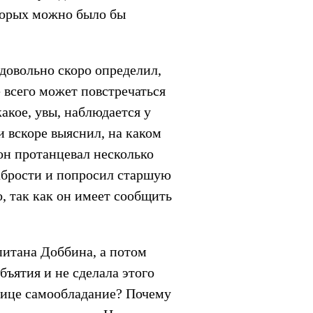
торых можно было бы
довольно скоро определил,
е всего может повстречаться
акое, увы, наблюдается у
и вскоре выяснил, на каком
он протанцевал несколько
рабрости и попросил старшую
, так как он имеет сообщить
питана Доббина, а потом
объятия и не сделала этого
евице самообладание? Почему