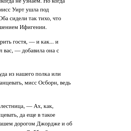
огда не узнаем. Но когда
мисс Уирт ушла под
Оба сидели так тихо, что
ошением Ифигении.
ть гостя, — и как... и
л вас, — добавила она с
уда из нашего полка или
танцевать, мисс Осборн, ведь
лестница, — Ах, как,
евать, да еще в такое
 нашем дорогом Джордже и об