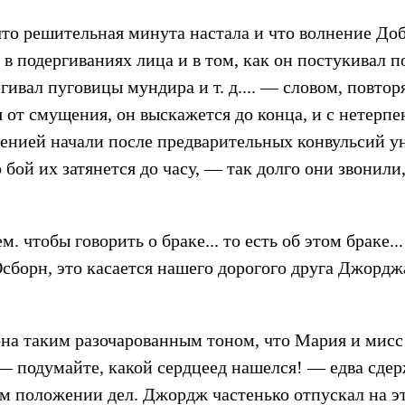
что решительная минута настала и что волнение До
в подергиваниях лица и в том, как он постукивал п
егивал пуговицы мундира и т. д.... — словом, повто
я от смущения, он выскажется до конца, и с нетерп
генией начали после предварительных конвульсий ун
 бой их затянется до часу, — так долго они звонил
 чтобы говорить о браке... то есть об этом браке... т
 Осборн, это касается нашего дорогого друга Джорд
 таким разочарованным тоном, что Мария и мисс У
— подумайте, какой сердцеед нашелся! — едва сдер
ом положении дел. Джордж частенько отпускал на э