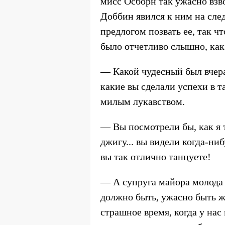
мисс Осборн так ужасно взв
Доббин явился к ним на сле
предлогом позвать ее, так ч
было отчетливо слышно, ка
— Какой чудесный был вчера 
какие вы сделали успехи в т
милым лукавством.
— Вы посмотрели бы, как я 
джигу... вы видели когда-ни
вы так отлично танцуете!
— А супруга майора молода 
должно быть, ужасно быть же
страшное время, когда у на