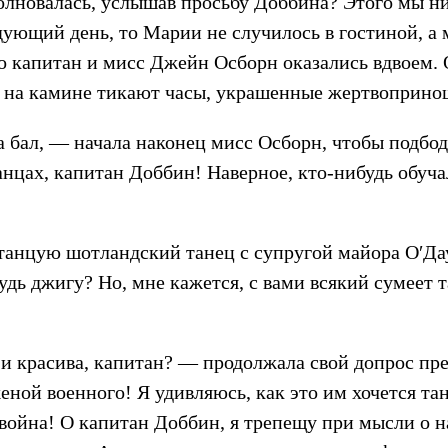
олновалась, услышав просьбу Доббина? Этого мы ник
дующий день, то Марии не случилось в гостиной, а 
то капитан и мисс Джейн Осборн оказались вдвоем. 
к на камине тикают часы, украшенные жертвоприн
бал, — начала наконец мисс Осборн, чтобы подбодри
анцах, капитан Доббин! Наверное, кто-нибудь обуча
танцую шотландский танец с супругой майора О′Да
будь джигу? Но, мне кажется, с вами всякий сумеет 
и красива, капитан? — продолжала свой допрос пре
ной военного! Я удивляюсь, как это им хочется танц
с война! О капитан Доббин, я трепещу при мысли о