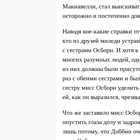
Макиавелли, стал выискива
осторожно и постепенно дов
Наводя кое-какие справки о
кто из друзей миледи устраи
с сестрами Осборн. И хотя к
многих разумных людей, одна
из них должны были присутс
раз с обеими сестрами и бы
сестру мисс Осборн уделить
ей, как он выразился, чрезв
Что же заставило мисс Осбо
опустить глаза долу и задрож
лишь потому, что Доббин оч