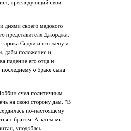
оист, преследующий свои
и днями своего медового
ого представителя Джорджа,
старика Седли и его жену и
ем, дабы положение и
ва падение его отца и
 последнему о браке сына
, Доббин счел политичным
ечь на свою сторону дам. "В
 сердилась по-настоящему
ся с братом. А затем мы
питан, уподобясь