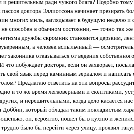
 и решительным ради чужого блага? Подобно тому 
 пассов доктора Эллиотсона начинает презирать бол
нии многих миль, заглядывает в будущую неделю и с
 не способен в обычном состоянии, — точно так же
гнетизма дружбы скромник становится дерзким, ле
оуверенным, а человек вспыльчивый — осмотрител
яет законника отказываться от ведения собственного
И что побуждает доктора, если он захворает, посыл
ать свой язык перед каминным зеркалом и написать 
олом? Предлагаю ответить на эти вопросы рассуди
одно и то же время легковерными и скептиками, у
 других, и нерешительными, когда дело касается нас
м Доббин, который обладал таким покладистым харак
ошенько, он, вероятно, пошел бы в кухню и женилс
 трудно было бы перейти через улицу, проявил таку