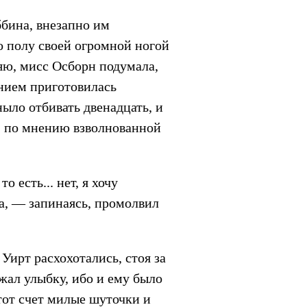
ббина, внезапно им
о полу своей огромной ногой
ряю, мисс Осборн подумала,
ением приготовилась
ыло отбивать двенадцать, и
и, по мнению взволнованной
о есть... нет, я хочу
жа, — запинаясь, промолвил
ирт расхохотались, стоя за
жал улыбку, ибо и ему было
тот счет милые шуточки и