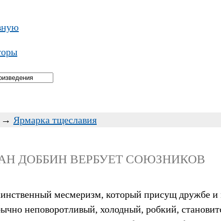
вную
торы
→
Ярмарка тщеславия
ИТАН ДОББИН ВЕРБУЕТ СОЮЗНИКОВ
таинственный месмеризм, который присущ дружбе и 
бычно неповоротливый, холодный, робкий, становит