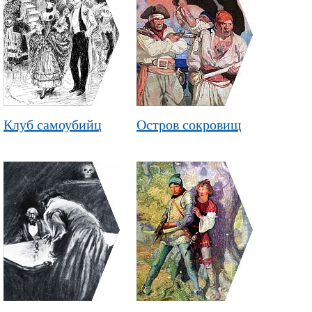
Клуб самоубийц
Остров сокровищ