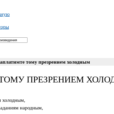
вную
торы
аплатимте тому презрением холодным
ОМУ ПРЕЗРЕНИЕМ ХОЛОДН
м холодным,
раданиям народным,