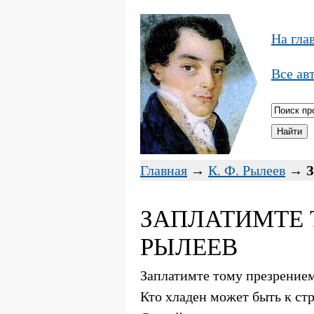
На гла
Все ав
Главная
→
К. Ф. Рылеев
→
З
ЗАПЛАТИМТЕ Т
РЫЛЕЕВ
Заплатимте тому презрение
Кто хладен может быть к ст