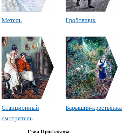
Метель
Гробовщик
Станционный
Барышня-крестьянка
смотритель
Г-жа Простакова