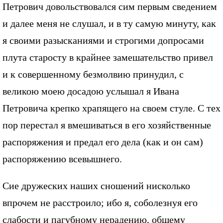
Петрович довольствовался сим первым сведением
и далее меня не слушал, и в ту самую минуту, как
я своими разысканиями и строгими допросами
плута старосту в крайнее замешательство привел
и к совершенному безмолвию принудил, с
великою моею досадою услышал я Ивана
Петровича крепко храпящего на своем стуле. С тех
пор перестал я вмешиваться в его хозяйственные
распоряжения и предал его дела (как и он сам)
распоряжению всевышнего.
Сие дружеских наших сношений нисколько
впрочем не расстроило; ибо я, соболезнуя его
слабости и пагубному нерадению, общему