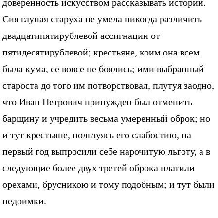
доверенность искусством рассказывать истории.
Сия глупая старуха не умела никогда различить
двадцатипятирублевой ассигнации от
пятидесятирублевой; крестьяне, коим она всем
была кума, ее вовсе не боялись; ими выбранный
староста до того им потворствовал, плутуя заодно,
что Иван Петрович принужден был отменить
барщину и учредить весьма умеренный оброк; но
и тут крестьяне, пользуясь его слабостию, на
первый год выпросили себе нарочитую льготу, а в
следующие более двух третей оброка платили
орехами, брусникою и тому подобным; и тут были
недоимки.