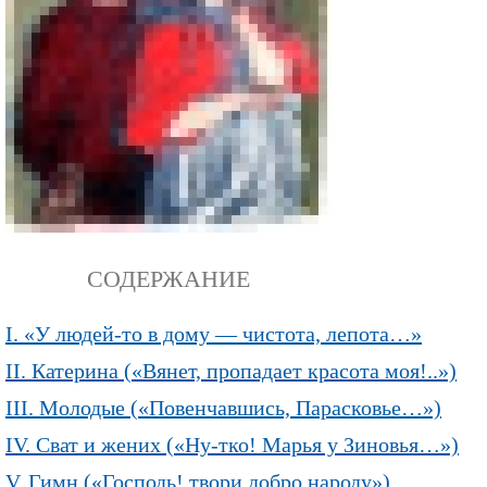
СОДЕРЖАНИЕ
I. «У людей-то в дому — чистота, лепота…»
II. Катерина («Вянет, пропадает красота моя!..»)
III. Молодые («Повенчавшись, Парасковье…»)
IV. Сват и жених («Ну-тко! Марья у Зиновья…»)
V. Гимн («Господь! твори добро народу»)