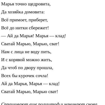
Марья точно щедровита,
Да хозяйка домовита:
Всё примоет, приберет,
Всё до нитки сбережет!
— Ай да Марья! Марья — клад!
Сватай Марью, Марью, сват!
Нам с лица не воду пить,
И с корявой можно жить,
Да чтоб по двору прошла,
Всех бы курочек сочла!
Ай да Марья, Марья — клад!
Сватай Марью, Марью сват!
Спрашивают еще полуштоф и начинают снова.