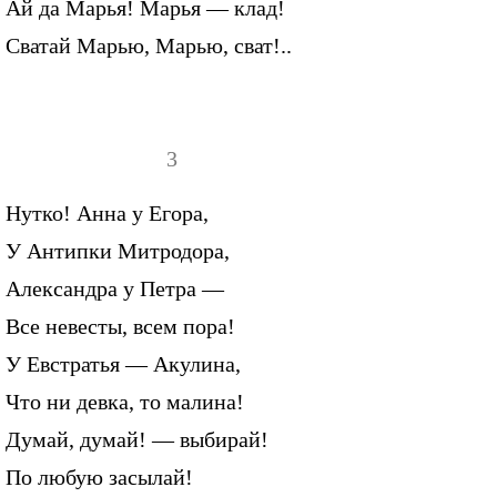
Ай да Марья! Марья — клад!
Сватай Марью, Марью, сват!..
3
Нутко! Анна у Егора,
У Антипки Митродора,
Александра у Петра —
Все невесты, всем пора!
У Евстратья — Акулина,
Что ни девка, то малина!
Думай, думай! — выбирай!
По любую засылай!