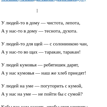
I
У людей-то в дому — чистота, лепота,
А у нас-то в дому — теснота, духота.
У людей-то для щей — с солонинкою чан,
А у нас-то во щах — таракан, таракан!
У людей кумовья — ребятишек дарят,
А у нас кумовья — наш же хлеб приедят!
У людей на уме — погуторить с кумой,
А у нас на уме — не пойти бы с сумой?
Кабы так нам зажить, чтобы свет удивить: