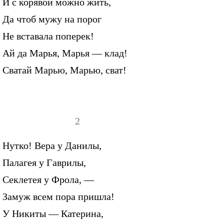
И с корявой можно жить,
Да чтоб мужу на порог
Не вставала поперек!
Ай да Марья, Марья — клад!
Сватай Марью, Марью, сват!
2
Нутко! Вера у Данилы,
Палагея у Гаврилы,
Секлетея у Фрола, —
Замуж всем пора пришла!
У Никиты — Катерина,