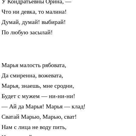
У Кондратьевны Орина, —
Что ни девка, то малина!
Думай, думай! выбирай!
По любую засылай!
Марья малость рябовата,
Да смиренна, вожевата,
Марья, знаешь, мне сродни,
Будет с мужем — ни-ни-ни!
— Ай да Марья! Марья — клад!
Сватай Марью, Марью, сват!
Нам с лица не воду пить,