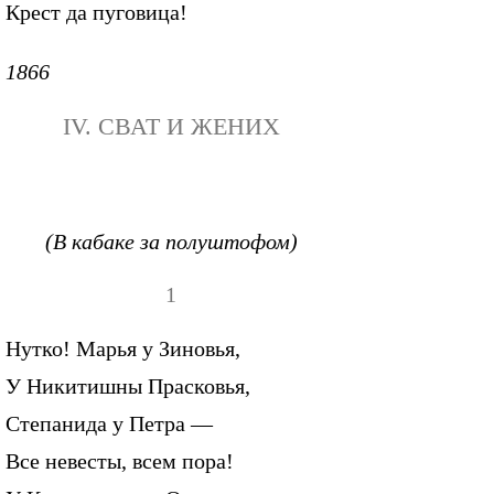
Крест да пуговица!
1866
IV. СВАТ И ЖЕНИХ
(В кабаке за полуштофом)
1
Нутко! Марья у Зиновья,
У Никитишны Прасковья,
Степанида у Петра —
Все невесты, всем пора!