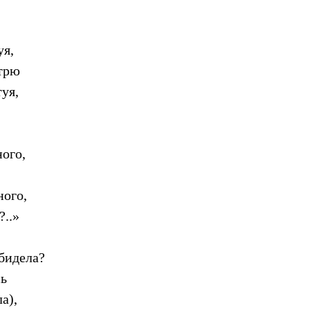
уя,
отрю
уя,
ного,
ного,
?..»
обидела?
сь
а),