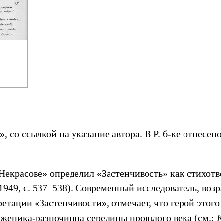
, со ссылкой на указание автора. В Р. б-ке отнесен
 Некрасове» определил «Застенчивость» как стихот
, 1949, с. 537–538). Современный исследователь, в
етации «Застенчивости», отмечает, что герой этого
уженика-разночинца середины прошлого века (см.: