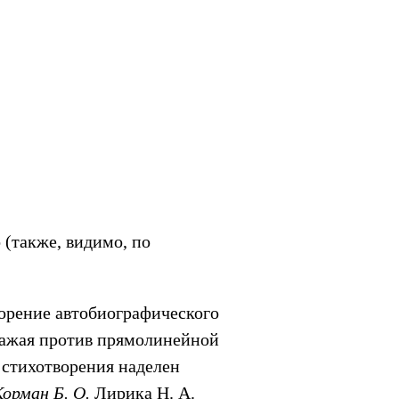
о (также, видимо, по
ворение автобиографического
озражая против прямолинейной
 стихотворения наделен
Корман Б. О.
Лирика Н. А.