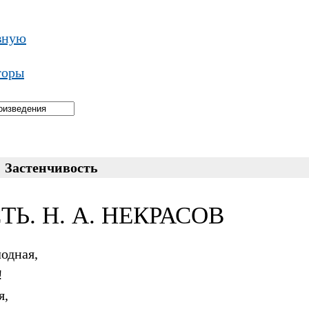
вную
торы
→
Застенчивость
Ь. Н. А. НЕКРАСОВ
лодная,
!
я,