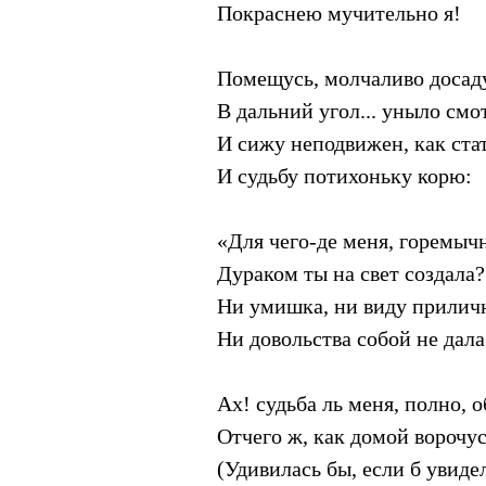
Покраснею мучительно я!
Помещусь, молчаливо досад
В дальний угол... уныло см
И сижу неподвижен, как стат
И судьбу потихоньку корю:
«Для чего-де меня, горемыч
Дураком ты на свет создала?
Ни умишка, ни виду прилич
Ни довольства собой не дала
Ах! судьба ль меня, полно, 
Отчего ж, как домой ворочу
(Удивилась бы, если б увидел