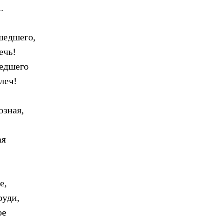
.
шедшего,
ечь!
шедшего
леч!
озная,
ая
е,
руди,
ое