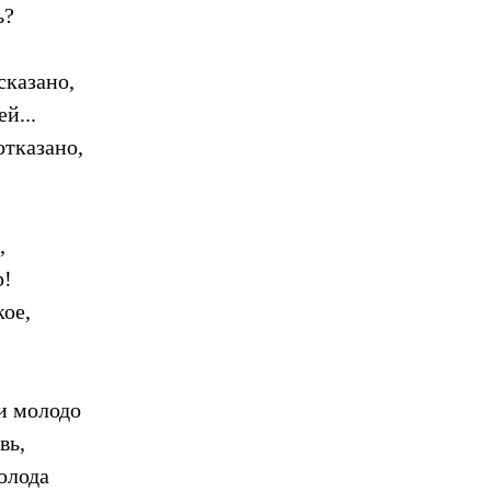
ь?
сказано,
й...
отказано,
,
р!
кое,
 и молодо
вь,
олода