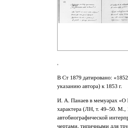
В Ст 1879 датировано: «1852»
указанию автора) к 1853 г.
И. А. Панаев в мемуарах «О
характера (ЛН, т. 49–50. М.
автобиографической интерпр
чертами, типичными для тр