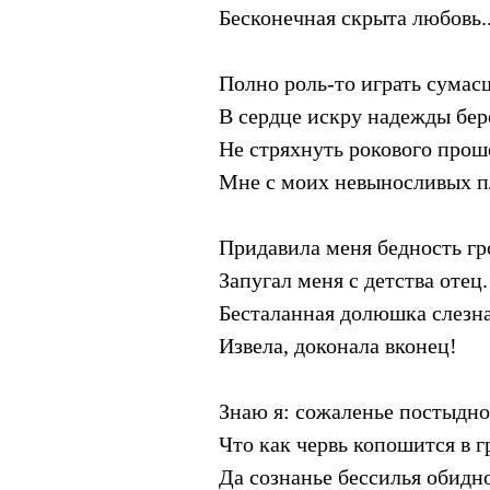
Бесконечная скрыта любовь..
Полно роль-то играть сумас
В сердце искру надежды бер
Не стряхнуть рокового про
Мне с моих невыносливых п
Придавила меня бедность гр
Запугал меня с детства отец.
Бесталанная долюшка слезн
Извела, доконала вконец!
Знаю я: сожаленье постыдно
Что как червь копошится в г
Да сознанье бессилья обидн