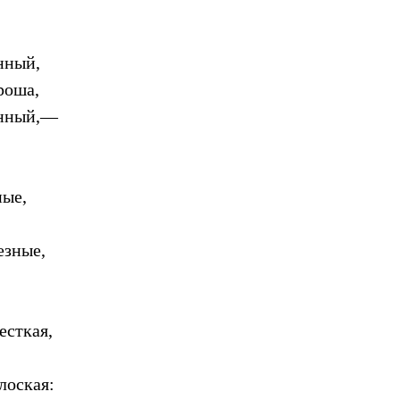
нный,
роша,
рянный,—
ные,
езные,
есткая,
лоская: