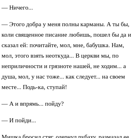
— Ничего...
— Этого добра у меня полны карманы. А ты бы,
коли священное писание любишь, пошел бы да и
сказал ей: почитайте, мол, мне, бабушка. Нам,
мол, этого взять неоткуда... В церкви мы, по
неприличности и грязноте нашей, не ходим... а
душа, мол, у нас тоже... как следует... на своем
месте... Подь-ка, ступай!
— А и впрямь... пойду?
— И пойди...
Мишка бросил стяг, одернул рубаху, размазал ее