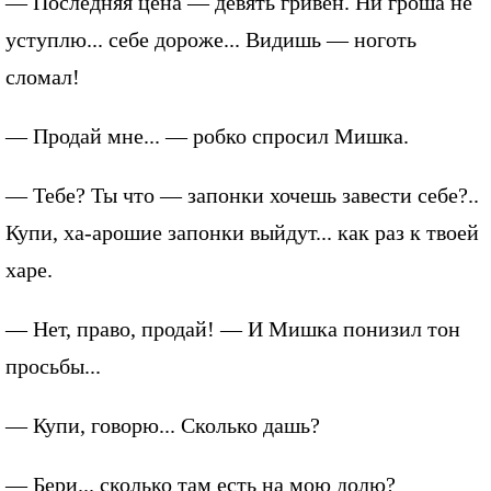
— Последняя цена — девять гривен. Ни гроша не
уступлю... себе дороже... Видишь — ноготь
сломал!
— Продай мне... — робко спросил Мишка.
— Тебе? Ты что — запонки хочешь завести себе?..
Купи, ха-арошие запонки выйдут... как раз к твоей
харе.
— Нет, право, продай! — И Мишка понизил тон
просьбы...
— Купи, говорю... Сколько дашь?
— Бери... сколько там есть на мою долю?