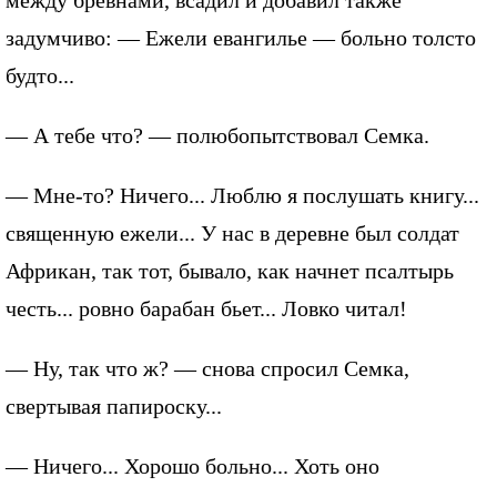
между бревнами, всадил и добавил также
задумчиво: — Ежели евангилье — больно толсто
будто...
— А тебе что? — полюбопытствовал Семка.
— Мне-то? Ничего... Люблю я послушать книгу...
священную ежели... У нас в деревне был солдат
Африкан, так тот, бывало, как начнет псалтырь
честь... ровно барабан бьет... Ловко читал!
— Ну, так что ж? — снова спросил Семка,
свертывая папироску...
— Ничего... Хорошо больно... Хоть оно