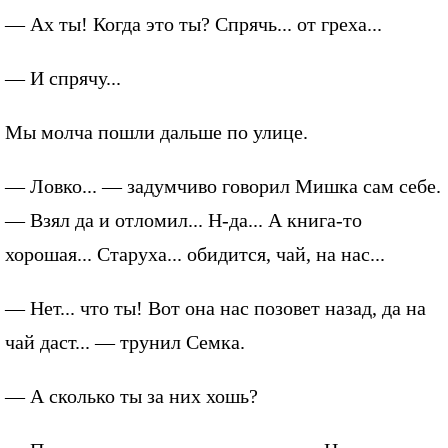
— Ах ты! Когда это ты? Спрячь... от греха...
— И спрячу...
Мы молча пошли дальше по улице.
— Ловко... — задумчиво говорил Мишка сам себе.
— Взял да и отломил... Н-да... А книга-то
хорошая... Старуха... обидится, чай, на нас...
— Нет... что ты! Вот она нас позовет назад, да на
чай даст... — трунил Семка.
— А сколько ты за них хошь?