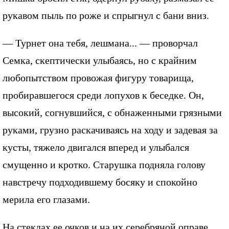
рукавом пыль по роже и спрыгнул с бани вниз.
— Турнет она тебя, лешмана... — проворчал
Семка, скептически улыбаясь, но с крайним
любопытством провожая фигуру товарища,
пробиравшегося среди лопухов к беседке. Он,
высокий, согнувшийся, с обнаженными грязными
руками, грузно раскачиваясь на ходу и задевая за
кусты, тяжело двигался вперед и улыбался
смущенно и кротко. Старушка подняла голову
навстречу подходившему босяку и спокойно
мерила его глазами.
На стеклах ее очков и на их серебряной оправе