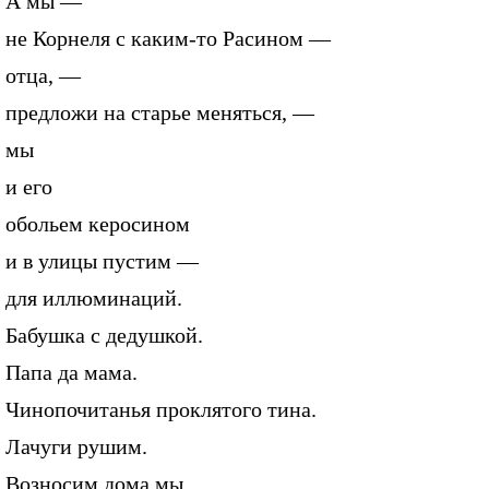
А мы —
не Корнеля с каким-то Расином —
отца, —
предложи на старье меняться, —
мы
и его
обольем керосином
и в улицы пустим —
для иллюминаций.
Бабушка с дедушкой.
Папа да мама.
Чинопочитанья проклятого тина.
Лачуги рушим.
Возносим дома мы.