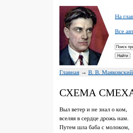
На гла
Все ав
Главная
→
В. В. Маяковский
СХЕМА СМЕХА
Выл ветер и не знал о ком,
вселяя в сердце дрожь нам.
Путем шла баба с молоком,