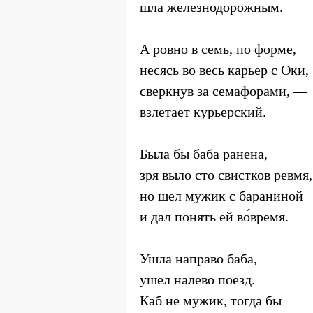
шла железнодорожным.
А ровно в семь, по форме,
несясь во весь карьер с Оки,
сверкнув за семафорами, —
взлетает курьерский.
Была бы баба ранена,
зря выло сто свистков ревмя
но шел мужик с бараниной
и дал понять ей во́время.
Ушла направо баба,
ушел налево поезд.
Каб не мужик, тогда бы