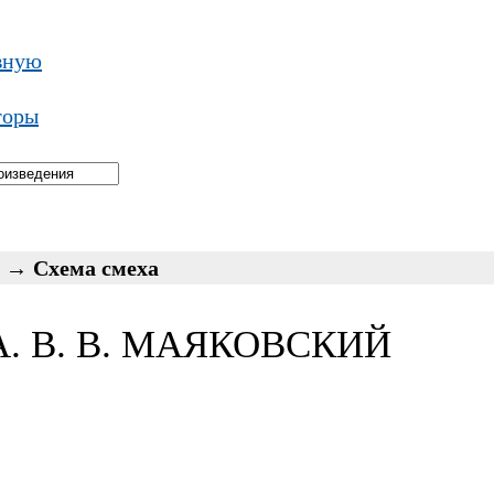
вную
торы
→
Схема смеха
. В. В. МАЯКОВСКИЙ