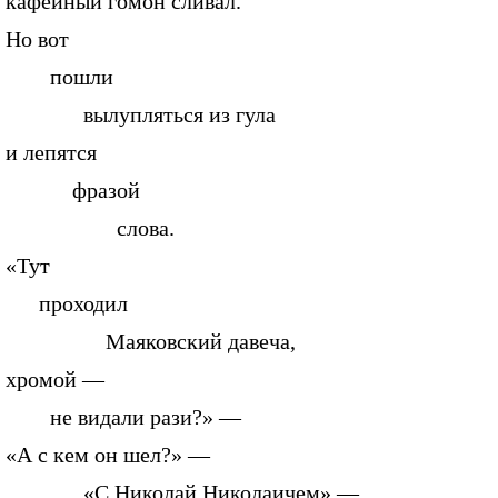
кафейный гомон сливал.
Но вот
пошли
вылупляться из гула
и лепятся
фразой
слова.
«Тут
проходил
Маяковский давеча,
хромой —
не видали рази?» —
«А с кем он шел?» —
«С Николай Николаичем».—