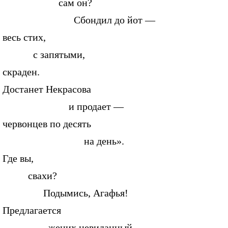
сам он?
Сбондил до йот —
весь стих,
с запятыми,
скраден.
Достанет Некрасова
и продает —
червонцев по десять
на день».
Где вы,
свахи?
Подымись, Агафья!
Предлагается
жених невиданный.