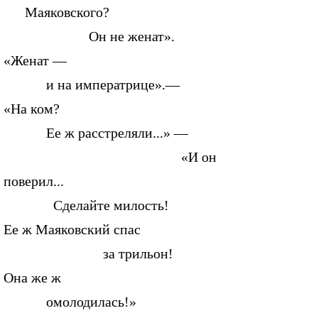
Маяковского?
Он не женат».
«Женат —
и на императрице».—
«На ком?
Ее ж расстреляли...» —
«И он
поверил...
Сделайте милость!
Ее ж Маяковский спас
за трильон!
Она же ж
омолодилась!»