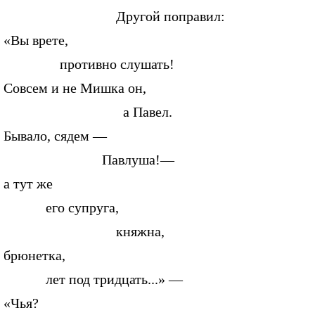
Другой поправил:
«Вы врете,
противно слушать!
Совсем и не Мишка он,
а Павел.
Бывало, сядем —
Павлуша!—
а тут же
его супруга,
княжна,
брюнетка,
лет под тридцать...» —
«Чья?