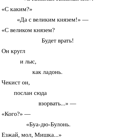
«С каким?»
«Да с великим князем!» —
«С великом князем?
Будет врать!
Он кругл
и лыс,
как ладонь.
Чекист он,
послан сюда
взорвать...» —
«Кого?» —
«Буа-дю-Булонь.
Езжай, мол, Мишка...»