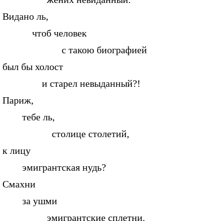
Видано ль,
чтоб человек
с такою биографией
был бы холост
и старел невыданный?!
Париж,
тебе ль,
столице столетий,
к лицу
эмигрантская нудь?
Смахни
за ушми
эмигрантские сплетни.