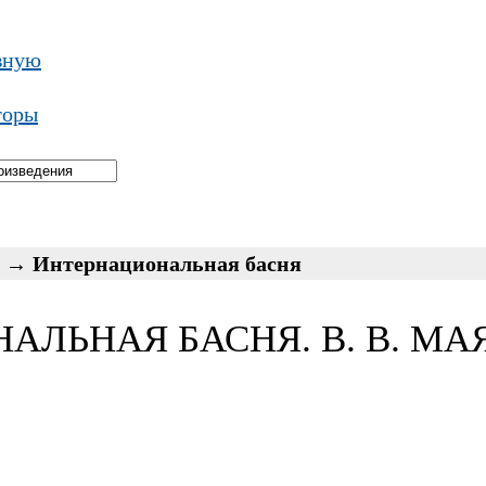
вную
торы
→
Интернациональная басня
АЛЬНАЯ БАСНЯ. В. В. М