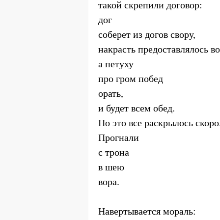
такой скрепили договор:
дог
соберет из догов свору,
накрасть предоставлялось во
а петуху
про гром побед
орать,
и будет всем обед.
Но это все раскрылось скоро
Прогнали
с трона
в шею
вора.
Навертывается мораль: