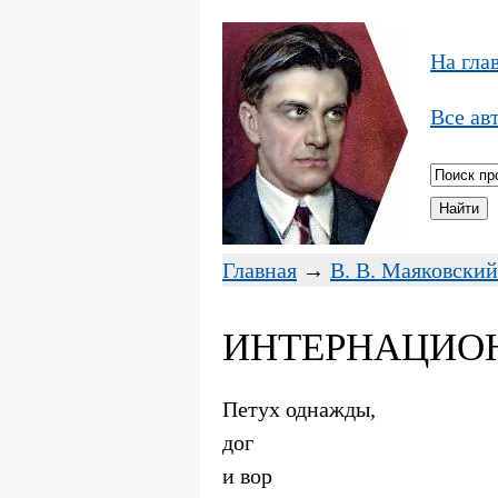
На гла
Все ав
Главная
→
В. В. Маяковский
ИНТЕРНАЦИОН
Петух однажды,
дог
и вор