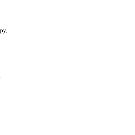
ру,
.