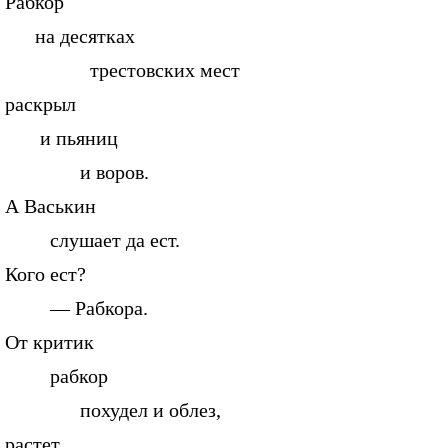
Рабкор
на десятках
трестовских мест
раскрыл
и пьяниц
и воров.
А Васькин
слушает да ест.
Кого ест?
— Рабкора.
От критик
рабкор
похудел и облез,
растет