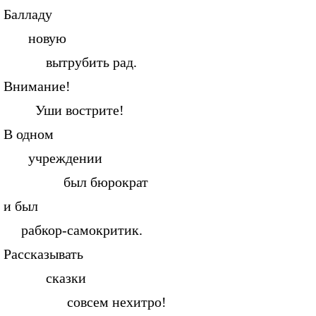
Балладу
новую
вытрубить рад.
Внимание!
Уши вострите!
В одном
учреждении
был бюрократ
и был
рабкор-самокритик.
Рассказывать
сказки
совсем нехитро!