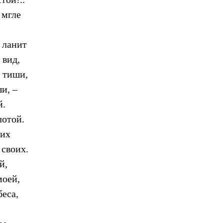
 мгле
 ланит
 вид,
в тиши,
и, –
й.
лотой.
них
 своих.
й,
моей,
беса,