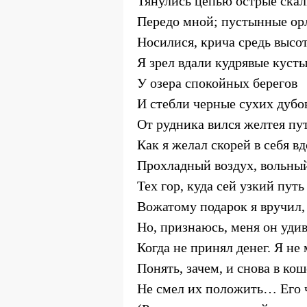
Тянулись цепью острые ска
Передо мной; пустынные ор
Носилися, крича средь высо
Я зрел вдали кудрявые куст
У озера спокойных берегов
И стебли черные сухих дубо
От рудника вился желтея п
Как я желал скорей в себя в
Прохладный воздух, вольный
Тех гор, куда сей узкий путь 
Вожатому подарок я вручил,
Но, признаюсь, меня он удив
Когда не принял денег. Я не 
Понять, зачем, и снова в ко
Не смел их положить… Его 