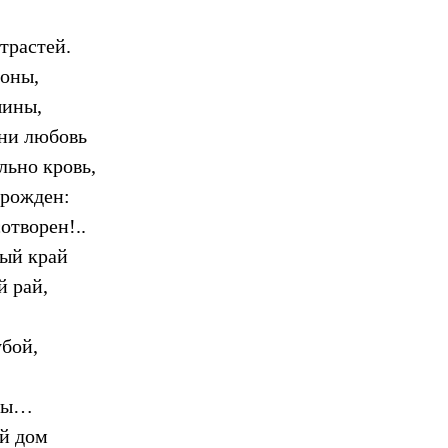
трастей.
роны,
шины,
 ни любовь
льно кровь,
 рожден:
отворен!..
лый край
й рай,
убой,
алы…
й дом