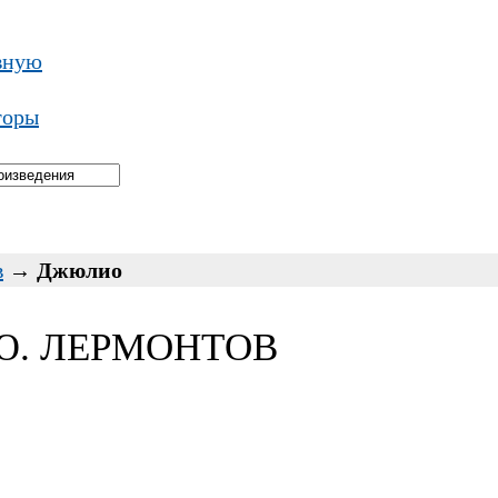
вную
торы
в
→
Джюлио
Ю. ЛЕРМОНТОВ