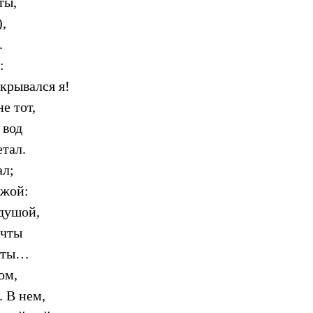
ты,
),
.
:
скрывался я!
е тот,
 вод
тал.
ал;
ужой:
душой,
ечты
тоты…
ом,
. В нем,