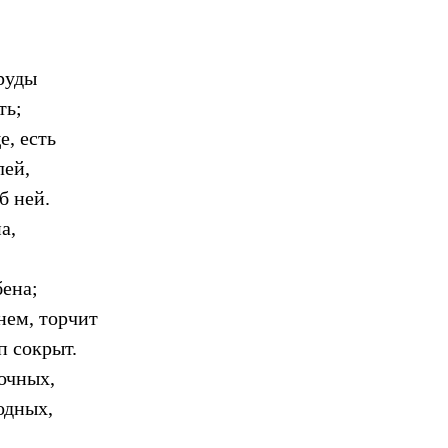
руды
ть;
е, есть
лей,
б ней.
а,
бена;
нем, торчит
п сокрыт.
очных,
одных,