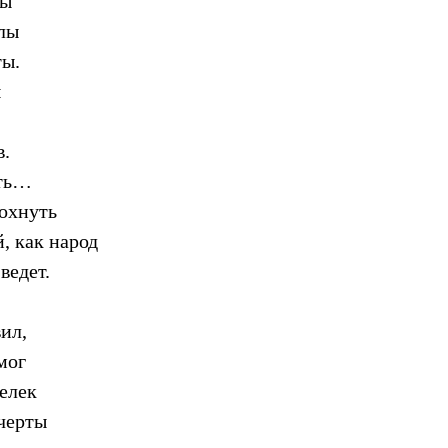
лы
лы
ты.
ы
в.
уть…
дохнуть
, как народ
ведет.
ил,
мог
шелек
черты