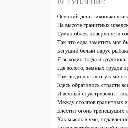
ВСТУПЛЕНИЕ
Осенний день тихонько угас
На высоте гранитных шведск
Туман облек поверхности оз
Так что едва заметить мог б
Бегущий белый парус рыбак
Я выходил тогда из рудника,
Где золото, земных трудов п
Там люди достают уж много 
Здесь обратились страсти все
И вечный стук тревожит ти
Между столпов гранитных и
Блестит огонь трепещущих 
Как мысль в уме, подавленн
Кидая свет бессильный и пус