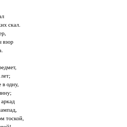
ал
их скал.
ер,
ы взор
а.
редмет,
лет;
 в одну,
шину;
 аркад
лампад,
ом тоской,
той!..