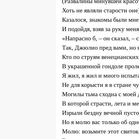
(Развалины минувшей красо
Хоть не являли старости оне
Казалося, знакомы были мне
И подойдя, взяв за руку меня
«Напрасно б, – он сказал, – 
Так, Джюлио пред вами, но н
Кто по струям венецианских
В украшенной гондоле проле
Я жил, я жил и много испыт
Не для корысти я в стране ч
Могилы тьма сходна с моей 
В которой страсти, лета и м
Изрыли бездну вечной пус
Но я молю вас только об одн
Молю: возьмите этот свиток