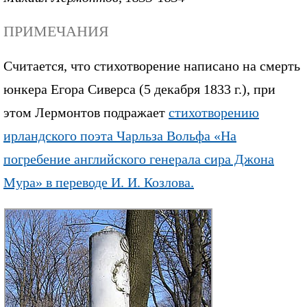
ПРИМЕЧАНИЯ
Считается, что стихотворение написано на смерть
юнкера Егора Сиверса (5 декабря 1833 г.), при
этом Лермонтов подражает
стихотворению
ирландского поэта Чарльза Вольфа «На
погребение английского генерала сира Джона
Мура» в переводе И. И. Козлова.