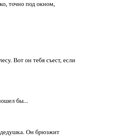
ко, точно под окном,
су. Вот он тебя съест, если
ошел бы...
ы дедушка. Он брюзжит