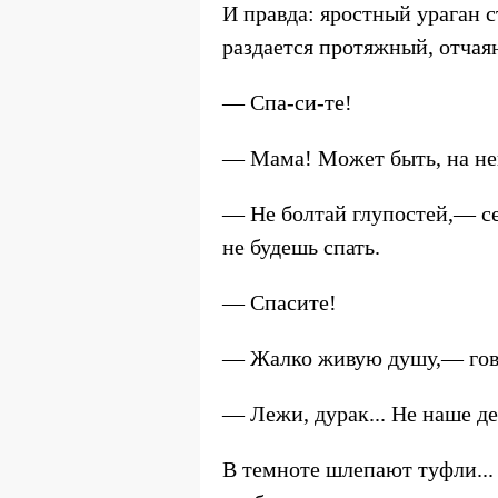
И правда: яростный ураган с
раздается протяжный, отчая
— Спа-си-те!
— Мама! Может быть, на нег
— Не болтай глупостей,— сер
не будешь спать.
— Спасите!
— Жалко живую душу,— гово
— Лежи, дурак... Не наше дел
В темноте шлепают туфли...