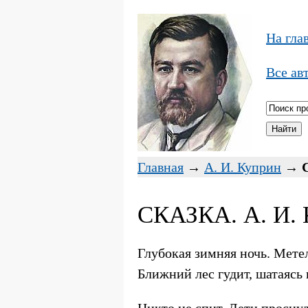
На гла
Все ав
Главная
→
А. И. Куприн
→
СКАЗКА. А. И.
Глубокая зимняя ночь. Метел
Ближний лес гудит, шатаясь 