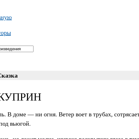
вную
торы
Сказка
 КУПРИН
ь. В доме — ни огня. Ветер воет в трубах, сотрясае
под вьюгой.