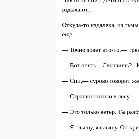
Никто не спит. Дети просну
вздыхают...
Откуда-то издалека, из тьмы
еще...
— Точно зовет кто-то,— тре
— Вот опять... Слышишь?.. К
— Спи,— сурово говорит же
— Страшно ночью в лесу...
— Это только ветер. Ты разб
— Я слышу, я слышу. Он кри