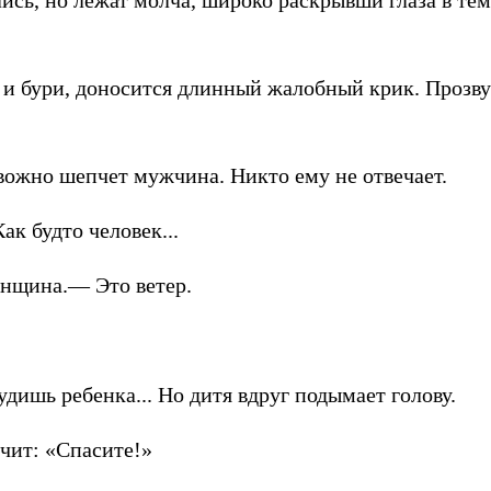
лись, но лежат молча, широко раскрывши глаза в те
 и бури, доносится длинный жалобный крик. Прозвуча
вожно шепчет мужчина. Никто ему не отвечает.
ак будто человек...
нщина.— Это ветер.
удишь ребенка... Но дитя вдруг подымает голову.
чит: «Спасите!»