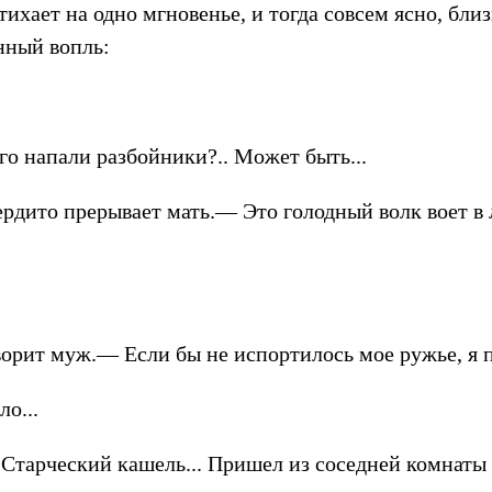
тихает на одно мгновенье, и тогда совсем ясно, близ
нный вопль:
о напали разбойники?.. Может быть...
дито прерывает мать.— Это голодный волк воет в ле
рит муж.— Если бы не испортилось мое ружье, я п
о...
 Старческий кашель... Пришел из соседней комнат