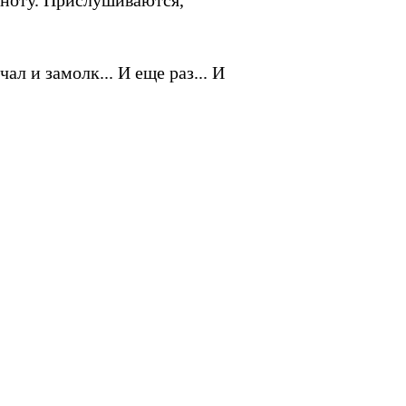
мноту. Прислушиваются,
л и замолк... И еще раз... И