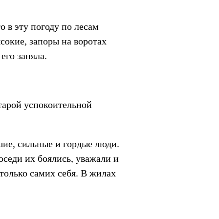
о в эту погоду по лесам
ысокие, запоры на воротах
 его заняла.
старой успокоительной
шие, сильные и гордые люди.
оседи их боялись, уважали и
 только самих себя. В жилах