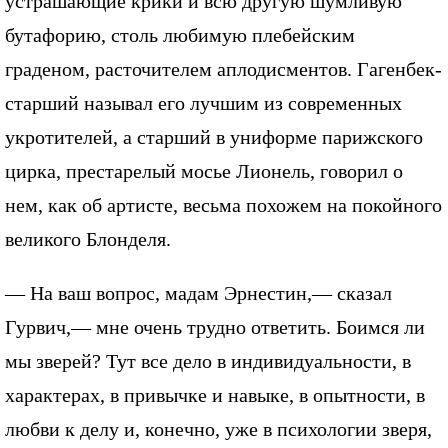
устрашающие крики и всю другую шумливую
бутафорию, столь любимую плебейским
граденом, расточителем аплодисментов. Гагенбек-
старший называл его лучшим из современных
укротителей, а старший в униформе парижского
цирка, престарелый мосье Лионель, говорил о
нем, как об артисте, весьма похожем на покойного
великого Блонделя.
— На ваш вопрос, мадам Эрнестин,— сказал
Гурвич,— мне очень трудно ответить. Боимся ли
мы зверей? Тут все дело в индивидуальности, в
характерах, в привычке и навыке, в опытности, в
любви к делу и, конечно, уже в психологии зверя,