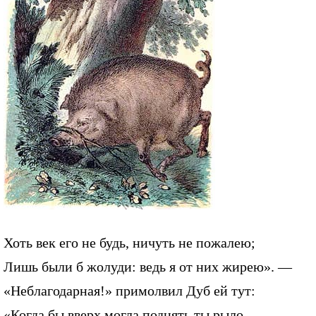
Хоть век его не будь, ничуть не пожалею;
Лишь были б жолуди: ведь я от них жирею». —
«Неблагодарная!» примолвил Дуб ей тут:
«Когда бы вверх могла поднять ты рыло,