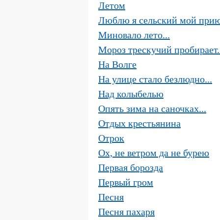
Летом
Люблю я сельский мой при
Миновало лето...
Мороз трескучий пробирает..
На Волге
На улице стало безлюдно...
Над колыбелью
Опять зима на саночках...
Отдых крестьянина
Отрок
Ох, не ветром да не бурею
Первая борозда
Первый гром
Песня
Песня пахаря