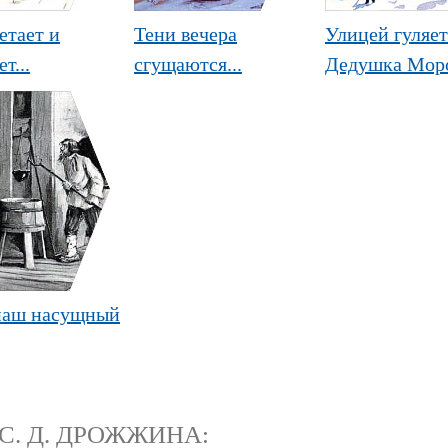
етает и
Тени вечера
Улицей гуляет
т...
сгущаются...
Дедушка Моро
наш насущный
С. Д. ДРОЖЖИНА: