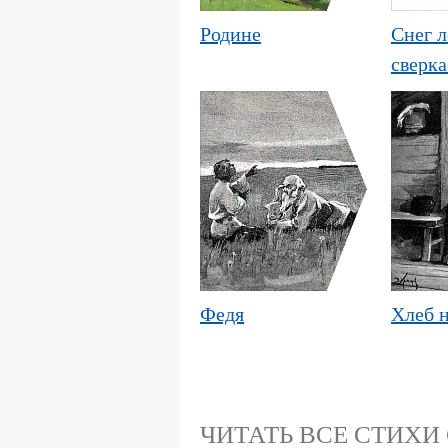
Родине
Снег л
сверкае
Федя
Хлеб 
ЧИТАТЬ ВСЕ СТИХИ 