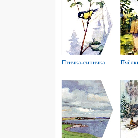
Птичка-синичка
Пчёлк