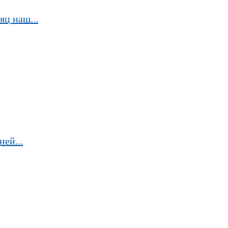
яц наш...
ей...