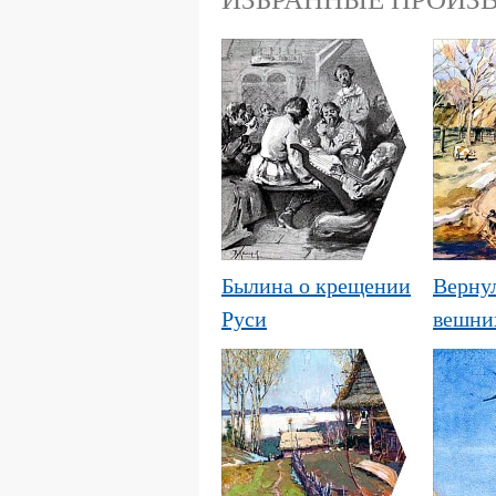
Былина о крещении
Верну
Руси
вешних