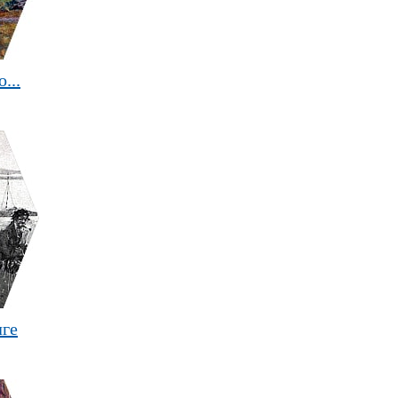
...
лге