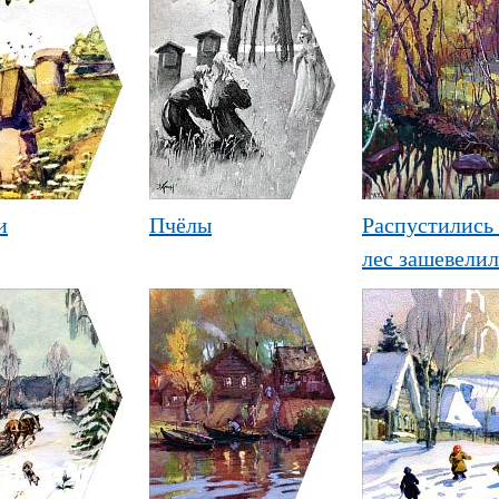
и
Пчёлы
Распустились 
лес зашевелилс