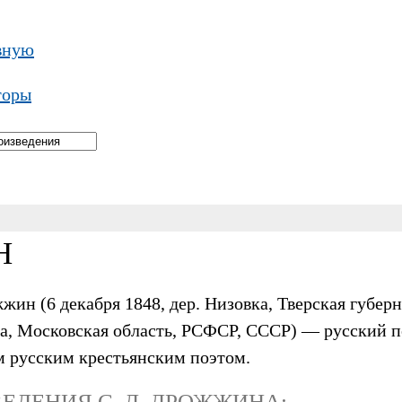
вную
торы
Н
н (6 декабря 1848, дер. Низовка, Тверская губер
вка, Московская область, РСФСР, СССР) — русский п
м русским крестьянским поэтом.
ЕДЕНИЯ С. Д. ДРОЖЖИНА: