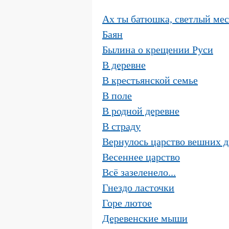
Ах ты батюшка, светлый мес
Баян
Былина о крещении Руси
В деревне
В крестьянской семье
В поле
В родной деревне
В страду
Вернулось царство вешних дн
Весеннее царство
Всё зазеленело...
Гнездо ласточки
Горе лютое
Деревенские мыши