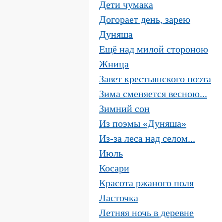
Дети чумака
Догорает день, зарею
Дуняша
Ещё над милой стороною
Жница
Завет крестьянского поэта
Зима сменяется весною...
Зимний сон
Из поэмы «Дуняша»
Из-за леса над селом...
Июль
Косари
Красота ржаного поля
Ласточка
Летняя ночь в деревне