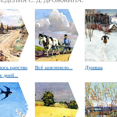
лось царство
Всё зазеленело...
Дуняша
 дней...