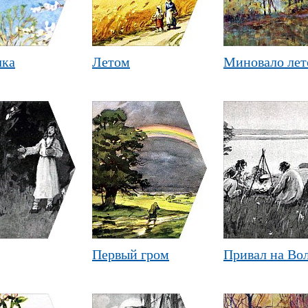
чка
Летом
Миновало лето
Первый гром
Привал на Во