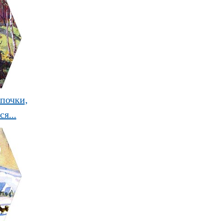
почки,
я...