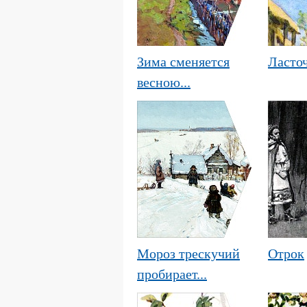
Зима сменяется
Ласто
весною...
Мороз трескучий
Отрок
пробирает...