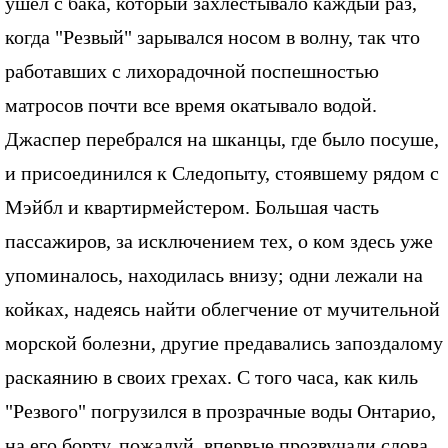
ушел с бака, который захлестывало каждый раз,
когда "Резвый" зарывался носом в волну, так что
работавших с лихорадочной поспешностью
матросов почти все время окатывало водой.
Джаспер перебрался на шканцы, где было посуше,
и присоединился к Следопыту, стоявшему рядом с
Мэйбл и квартирмейстером. Большая часть
пассажиров, за исключением тех, о ком здесь уже
упоминалось, находилась внизу; одни лежали на
койках, надеясь найти облегчение от мучительной
морской болезни, другие предавались запоздалому
раскаянию в своих грехах. С того часа, как киль
"Резвого" погрузился в прозрачные воды Онтарио,
на его борту, пожалуй, впервые прозвучали слова