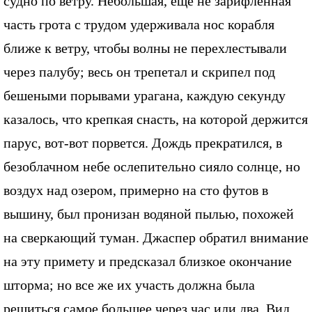
судно по ветру. Небольшая, еще не зарифленная
часть грота с трудом удерживала нос корабля
ближе к ветру, чтобы волны не перехлестывали
через палубу; весь он трепетал и скрипел под
бешеными порывами урагана, каждую секунду
казалось, что крепкая снасть, на которой держится
парус, вот-вот порвется. Дождь прекратился, в
безоблачном небе ослепительно сияло солнце, но
воздух над озером, примерно на сто футов в
вышину, был пронизан водяной пылью, похожей
на сверкающий туман. Джаспер обратил внимание
на эту примету и предсказал близкое окончание
шторма; но все же их участь должна была
решиться самое большее через час или два. Вид