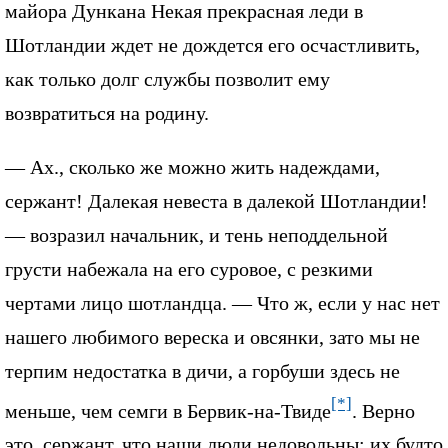
майора Дункана Некая прекрасная леди в
Шотландии ждет не дождется его осчастливить,
как только долг службы позволит ему
возвратиться на родину.
— Ах., сколько же можно жить надеждами,
сержант! Далекая невеста в далекой Шотландии!
— возразил начальник, и тень неподдельной
грусти набежала на его суровое, с резкими
чертами лицо шотландца. — Что ж, если у нас нет
нашего любимого вереска и овсянки, зато мы не
терпим недостатка в дичи, а горбуши здесь не
[*]
меньше, чем семги в Бервик-на-Твиде
. Верно
это, сержант, что наши люди недовольны: их будто