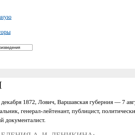
вную
торы
Н
декабря 1872, Лович, Варшавская губерния — 7 авг
льник, генерал-лейтенант, публицист, политически
ый документалист.
ЕДЕНИЯ А. И. ДЕНИКИНА: