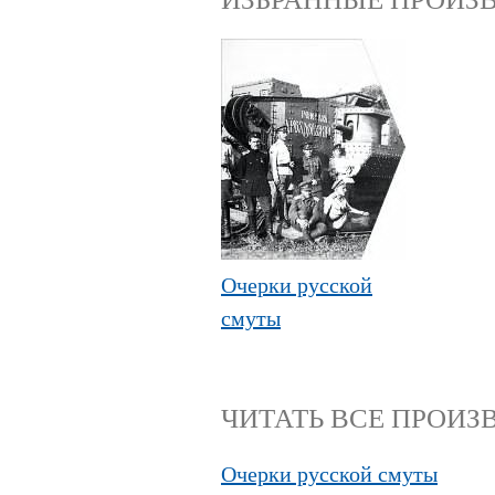
Очерки русской
смуты
ЧИТАТЬ ВСЕ ПРОИЗВ
Очерки русской смуты