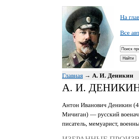
На гла
Все ав
Главная
→
А. И. Деникин
А. И. ДЕНИКИ
Антон Иванович Деникин (4 
Мичиган) — русский военача
писатель, мемуарист, военн
ИЗБРАННЫЕ ПРОИЗВ