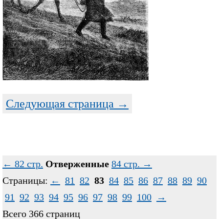
Следующая страница →
← 82 стр.
Отверженные
84 стр. →
Страницы:
←
81
82
83
84
85
86
87
88
89
90
91
92
93
94
95
96
97
98
99
100
→
Всего 366 страниц