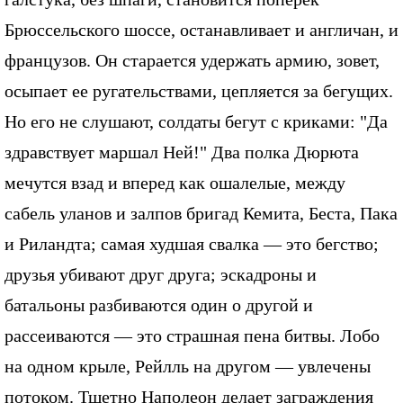
Брюссельского шоссе, останавливает и англичан, и
французов. Он старается удержать армию, зовет,
осыпает ее ругательствами, цепляется за бегущих.
Но его не слушают, солдаты бегут с криками: "Да
здравствует маршал Ней!" Два полка Дюрюта
мечутся взад и вперед как ошалелые, между
сабель уланов и залпов бригад Кемита, Беста, Пака
и Риландта; самая худшая свалка — это бегство;
друзья убивают друг друга; эскадроны и
батальоны разбиваются один о другой и
рассеиваются — это страшная пена битвы. Лобо
на одном крыле, Рейлль на другом — увлечены
потоком. Тщетно Наполеон делает заграждения