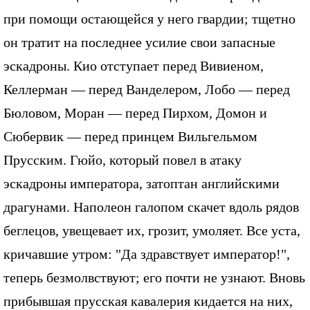
при помощи остающейся у него гвардии; тщетно
он тратит на последнее усилие свои запасные
эскадроны. Кио отступает перед Вивиеном,
Келлерман — перед Ванделером, Лобо — перед
Бюловом, Моран — перед Пирхом, Домон и
Сюбервик — перед принцем Вильгельмом
Прусским. Гюйо, который повел в атаку
эскадроны императора, затоптан английскими
драгунами. Наполеон галопом скачет вдоль рядов
беглецов, увещевает их, грозит, умоляет. Все уста,
кричавшие утром: "Да здравствует император!",
теперь безмолвствуют; его почти не узнают. Вновь
прибывшая прусская кавалерия кидается на них,