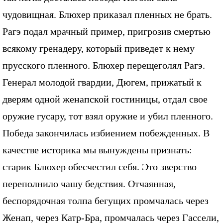
чудовищная. Блюхер приказал пленных не брать.
Рагэ подал мрачный пример, пригрозив смертью
всякому гренадеру, который приведет к нему
прусского пленного. Блюхер перещеголял Рагэ.
Генерал молодой гвардии, Дюгем, прижатый к
дверям одной женапской гостиницы, отдал свое
оружие гусару, тот взял оружие и убил пленного.
Победа закончилась избиением побежденных. В
качестве историка мы вынуждены признать:
старик Блюхер обесчестил себя. Это зверство
переполнило чашу бедствия. Отчаянная,
беспорядочная толпа бегущих промчалась через
Женап, через Катр-Бра, промчалась через Гассели,